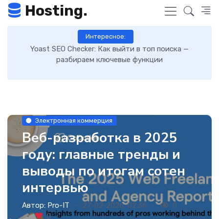
Hosting.
Интересное:
Как включить GZIP-сжатие в WordPress и ускорить
загрузку сайта: пошаговая инструкция
Электронная коммерция
Веб-разработка в 2025
году: главные тренды и
выводы по итогам сотен
интервью
Автор:
Pro-IT
27-02-2026, 02:36
0
0