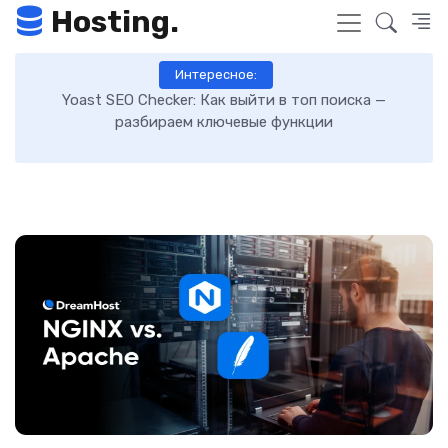
Hosting.
Интересное:
а —
Как включить GZIP-сжатие в WordPress и ускорит
загрузку сайта: пошаговая инструкция