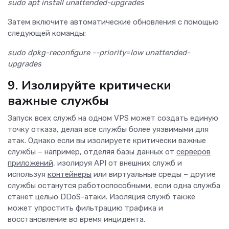
sudo apt install unattended-upgrades
Затем включите автоматические обновления с помощью
следующей команды:
sudo dpkg-reconfigure --priority=low unattended-
upgrades
9. Изолируйте критически
важные службы
Запуск всех служб на одном VPS может создать единую
точку отказа, делая все службы более уязвимыми для
атак. Однако если вы изолируете критически важные
службы – например, отделяя базы данных от
серверов
приложений
, изолируя API от внешних служб и
используя
контейнеры
или виртуальные среды – другие
службы останутся работоспособными, если одна служба
станет целью DDoS-атаки. Изоляция служб также
может упростить фильтрацию трафика и
восстановление во время инцидента.