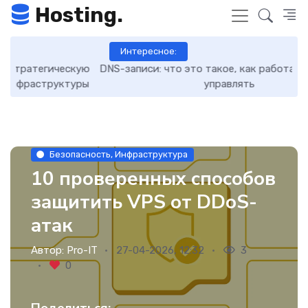
Hosting.
Интересное:
кую
DNS-записи: что это такое, как работают и как ими
7 
уры
управлять
Безопасность, Инфраструктура
10 проверенных способов
защитить VPS от DDoS-
атак
Автор:
Pro-IT
27-04-2026, 12:32
3
0