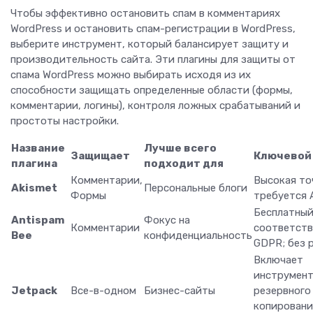
Чтобы эффективно остановить спам в комментариях
WordPress и остановить спам-регистрации в WordPress,
выберите инструмент, который балансирует защиту и
производительность сайта. Эти плагины для защиты от
спама WordPress можно выбирать исходя из их
способности защищать определенные области (формы,
комментарии, логины), контроля ложных срабатываний и
простоты настройки.
Название
Лучше всего
Защищает
Ключевой
плагина
подходит для
Комментарии,
Высокая то
Akismet
Персональные блоги
Формы
требуется 
Бесплатный
Antispam
Фокус на
Комментарии
соответств
Bee
конфиденциальность
GDPR; без 
Включает
инструмент
Jetpack
Все-в-одном
Бизнес-сайты
резервного
копировани