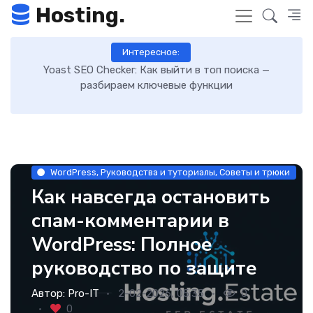
Hosting.
Интересное:
Как включить GZIP-сжатие в WordPress и ускорить
загрузку сайта: пошаговая инструкция
WordPress, Руководства и туториалы, Советы и трюки
Как навсегда остановить
спам-комментарии в
WordPress: Полное
руководство по защите
Автор:
Pro-IT
2-02-2026, 05:35
0
0