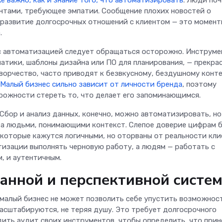
нтами, требующее эмпатии. Сообщение плохих новостей о
 развитие долгосрочных отношений с клиентом — это момент
.
 с автоматизацией следует обращаться осторожно. Инструме
атики, шаблоны дизайна или ПО для планирования, — прекрас
орчество, часто приводят к безвкусному, бездушному конте
Малый бизнес сильно зависит от личности бренда
, поэтому
рожности стереть то, что делает его запоминающимся.
Сбор и анализ данных, конечно, можно автоматизировать, но
за людьми, понимающими контекст. Слепое доверие цифрам 
которые кажутся логичными, но оторваны от реальности кли
изации выполнять черновую работу, а людям — работать с
, и аутентичным.
анной и перспективной систе
малый бизнес не может позволить себе упустить возможнос
масштабируются, не теряя душу. Это требует долгосрочного
дить аудит своих инструментов, чтобы определить, что при