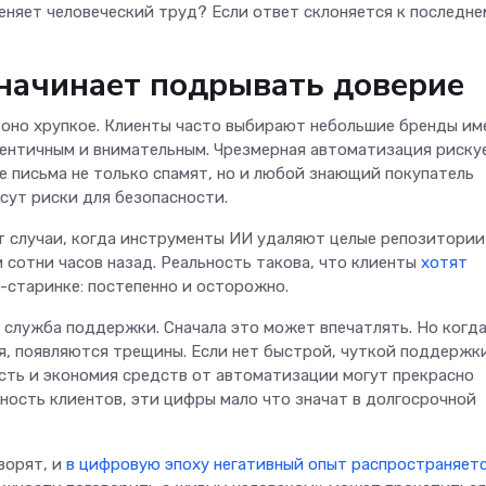
еняет человеческий труд? Если ответ склоняется к последне
начинает подрывать доверие
и оно хрупкое. Клиенты часто выбирают небольшие бренды им
утентичным и внимательным. Чрезмерная автоматизация риску
 письма не только спамят, но и любой знающий покупатель
есут риски для безопасности.
т случаи, когда инструменты ИИ удаляют целые репозитории
 сотни часов назад. Реальность такова, что клиенты
хотят
-старинке: постепенно и осторожно.
 служба поддержки. Сначала это может впечатлять. Но когд
я, появляются трещины. Если нет быстрой, чуткой поддержк
ость и экономия средств от автоматизации могут прекрасно
ьность клиентов, эти цифры мало что значат в долгосрочной
ворят, и
в цифровую эпоху негативный опыт распространяет