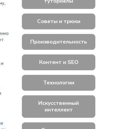
туториалы
му,
Советы и трюки
енно
ет
Производительность
Контент и SEO
 и
Технологии
а
и
Искусственный
интеллект
ся