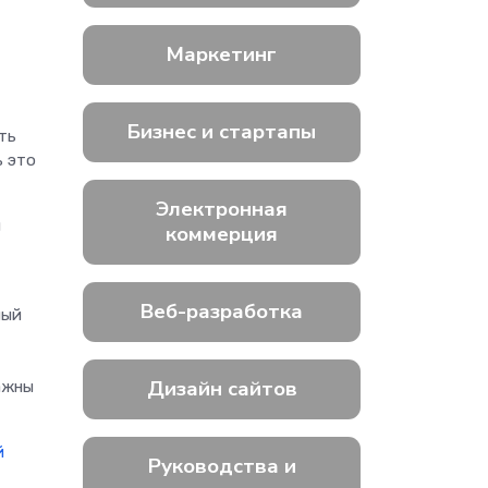
Маркетинг
Бизнес и стартапы
ть
ь это
Электронная
я
коммерция
Веб-разработка
ный
Дизайн сайтов
ажны
й
Руководства и