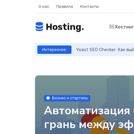
О нас
Правила
Контакты
Hosting.
Хостин
ска — разбираем ключевые функции
Интересное:
Бизнес и стартапы
Автоматизация 
грань между э