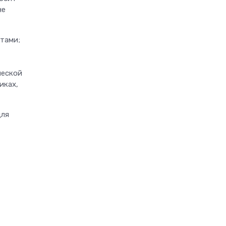
не
нтами;
ческой
иках,
для