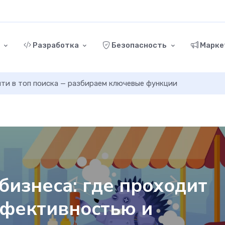
г
Разработка
Безопасность
Марке
Как включить GZIP-сжатие в Wo
бизнеса: где проходит
ффективностью и