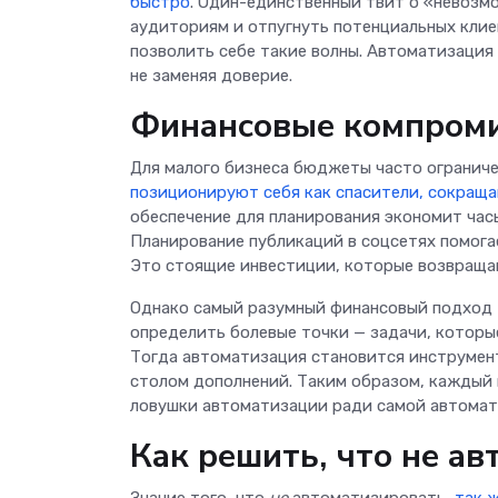
быстро
. Один-единственный твит о «невозм
аудиториям и отпугнуть потенциальных клие
позволить себе такие волны. Автоматизация
не заменяя доверие.
Финансовые компроми
Для малого бизнеса бюджеты часто ограниче
позиционируют себя как спасители, сокра
обеспечение для планирования экономит час
Планирование публикаций в соцсетях помога
Это стоящие инвестиции, которые возвращаю
Однако самый разумный финансовый подход 
определить болевые точки — задачи, которы
Тогда автоматизация становится инструмент
столом дополнений. Таким образом, каждый 
ловушки автоматизации ради самой автомат
Как решить, что не а
Знание того, что
не
автоматизировать,
так ж