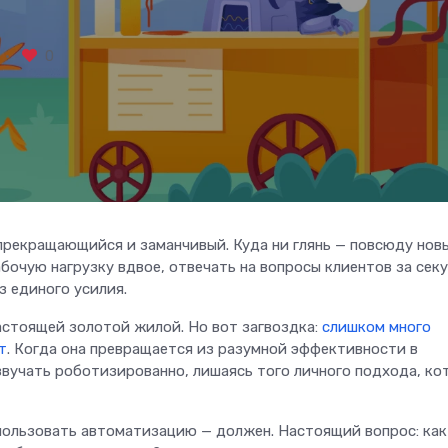
0
рекращающийся и заманчивый. Куда ни глянь — повсюду нов
очую нагрузку вдвое, отвечать на вопросы клиентов за сек
з единого усилия.
астоящей золотой жилой. Но вот загвоздка:
слишком много
т
. Когда она превращается из разумной эффективности в
звучать роботизированно, лишаясь того личного подхода, к
спользовать автоматизацию — должен. Настоящий вопрос: как