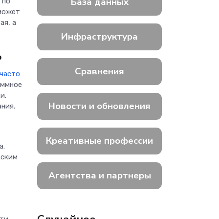
База данных
 по
 может
ая, а
Инфраструктура
ь
Сравнения
часто
аммное
и.
Новости и обновления
ния.
Креативные профессии
а.
дским
Агентства и партнеры
чти