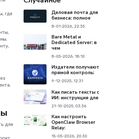
Случайное
Деловая почта для
ы, где
бизнеса: полное
8-01-2026, 22:35
нты,
Bare Metal и
ны.
Dedicated Server: в
нту,
чем
8-05-2026, 18:10
Издатели получают
прямой контроль:
без
9-12-2025, 12:31
ента.
Как писать тексты с
ИИ: инструкция для
21-10-2025, 03:36
мы
Как настроить
OpenClaw Browser
ть для
Relay:
15-05-2026, 20:30
носит