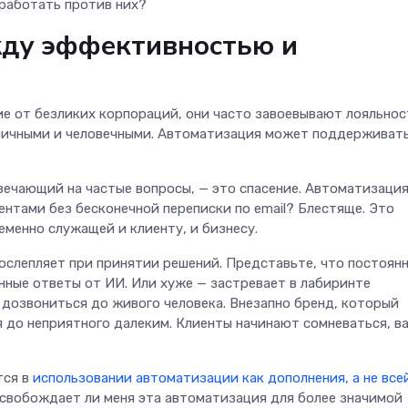
 работать против них?
жду эффективностью и
ие от безликих корпораций, они часто завоевывают лояльнос
 личными и человечными. Автоматизация может поддерживат
ечающий на частые вопросы, — это спасение. Автоматизаци
ентами без бесконечной переписки по email? Блестяще. Это
менно служащей и клиенту, и бизнесу.
ослепляет при принятии решений. Представьте, что постоян
нные ответы от ИИ. Или хуже — застревает в лабиринте
дозвониться до живого человека. Внезапно бренд, который
 до неприятного далеким. Клиенты начинают сомневаться, в
тся в
использовании автоматизации как дополнения, а не все
 Освобождает ли меня эта автоматизация для более значимой