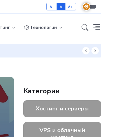
A-
A
A+
тинг
Технологии
rdPress и ускорить загрузку сайта: пошаговая инструкция
Категории
Хостинг и серверы
VPS и облачный