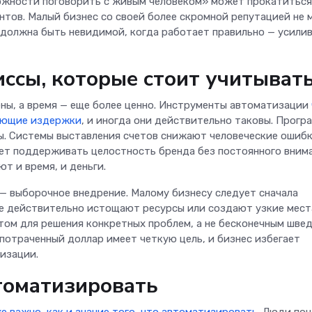
ожности поговорить с живым человеком» может прокатиться
нтов. Малый бизнес со своей более скромной репутацией не
 должна быть невидимой, когда работает правильно — усилив
ссы, которые стоит учитыват
ны, а время — еще более ценно. Инструменты автоматизации
щающие издержки
, и иногда они действительно таковы. Прогр
ы. Системы выставления счетов снижают человеческие ошибк
ет поддерживать целостность бренда без постоянного внима
т и время, и деньги.
— выборочное внедрение. Малому бизнесу следует сначала
е действительно истощают ресурсы или создают узкие мест
ом для решения конкретных проблем, а не бесконечным шве
потраченный доллар имеет четкую цель, и бизнес избегает
изации.
втоматизировать
е важно, как и знание того, что автоматизировать
. Люди по