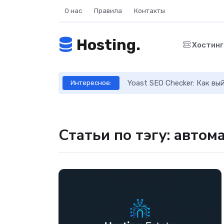
О нас
Правила
Контакты
Hosting.
Хостин
ое руководство
Yoast SEO Checker: Как в
Интересное:
Статьи по тэгу: автом