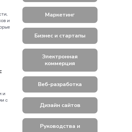
Маркетинг
сти,
сов и
торые
Бизнес и стартапы
Электронная
коммерция
с
Веб-разработка
и и
ии с
Дизайн сайтов
Руководства и