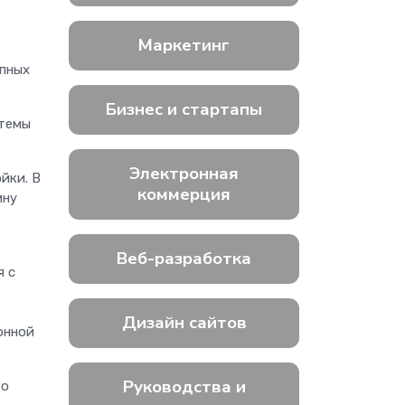
Маркетинг
упных
Бизнес и стартапы
 темы
Электронная
йки. В
коммерция
ину
Веб-разработка
я с
Дизайн сайтов
онной
Руководства и
то