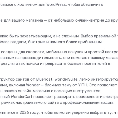
 связке с хостингом для WordPress, чтобы обеспечить
для вашего магазина — от небольших онлайн-витрин до кр
лжно быть захватывающим, а не сложным. Выбор правильной
олее гладким, быстрым и намного более прибыльным.
созданы для скорости, мобильных покупок и простой настро
ванным на производительность, они помогают вашему магаз
 результатах поиска и превращать больше посетителей в
труктор сайтов от Bluehost, WonderSuite, легко интегрируетс
ами, включая Wonder — блочную тему от YITH. Это позволяет
ть вашего онлайн-магазина с помощью инструментов
оенный WonderCart позволяет расширить возможности электр
в рамках настраиваемого сайта с профессиональным видом.
merce в 2026 году, чтобы вы могли уверенно выбрать ту, ч