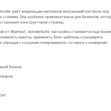
Wonder даёт владельцам магазинов визуальный контроль над
и стилями. Она особенно привлекательна для бизнесов, кото
 сторонних конструкторов страниц.
в от Bluehost, WonderSuite, настройка становится ещё боле
 изменять макеты, применять блок-шаблоны и расширять
о упрощает создание полированного, готового к конверсии
жкой блоков
товаров
art