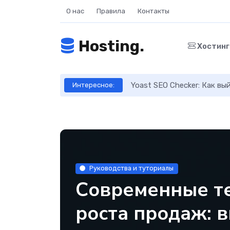
О нас
Правила
Контакты
Hosting.
Хостин
ое руководство
Yoast SEO Checker: Как в
Интересное:
Руководства и туториалы
Современные т
роста продаж: в