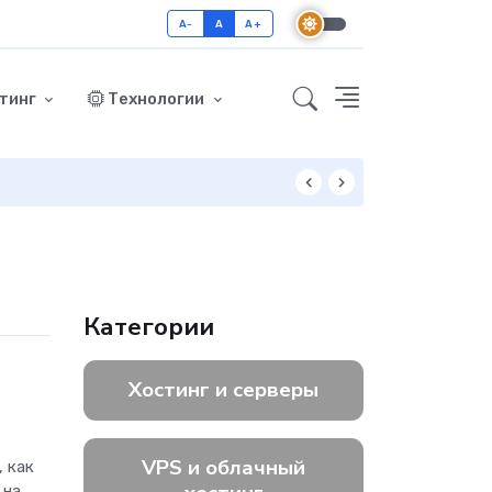
A-
A
A+
тинг
Технологии
Как включить GZ
Категории
Хостинг и серверы
VPS и облачный
 как
 на