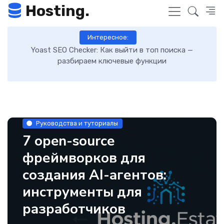
Hosting.
Интересное:
Как включить GZIP-сжатие в WordPress и ускорить
загрузку сайта: пошаговая инструкция
Руководства и туториалы
7 open-source
фреймворков для
создания AI-агентов:
инструменты для
разработчиков