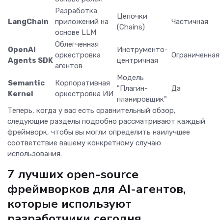
Разработка
Цепочки
LangChain
приложений на
Частичная
(Chains)
основе LLM
Облегченная
OpenAI
Инструменто-
оркестровка
Ограниченная
Agents SDK
центричная
агентов
Модель
Semantic
Корпоративная
"Плагин-
Да
Kernel
оркестровка ИИ
планировщик"
Теперь, когда у вас есть сравнительный обзор,
следующие разделы подробно рассматривают каждый
фреймворк, чтобы вы могли определить наилучшее
соответствие вашему конкретному случаю
использования.
7 лучших open-source
фреймворков для AI-агентов,
которые используют
разработчики сегодня