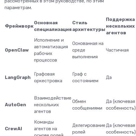
рассмотренных в этом руководстве, по этим
параметрам.
Поддержка
Основная
Стиль
Фреймворк
нескольких
специализация
архитектуры
агентов
Исполнение и
Основанная на
автоматизация
OpenClaw
среде
Частичная
рабочих
выполнения
процессов
Графовая
Граф с
LangGraph
Да
оркестровка
состоянием
Взаимодействие
Обмен
Да (ключевая
AutoGen
нескольких
сообщениями
особенность)
агентов
Команды
Делегирование
Да (ключевая
CrewAI
агентов на
ролей
особенность)
основе ролей