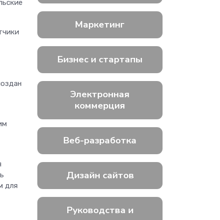
льские
Маркетинг
отчики
Бизнес и стартапы
создан
Электронная
коммерция
им
Веб-разработка
я
Дизайн сайтов
ь
м для
Руководства и