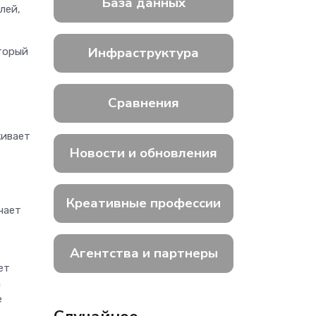
База данных
лей,
Инфраструктура
торый
Сравнения
живает
Новости и обновления
Креативные профессии
чает
Агентства и партнеры
ет
а
е