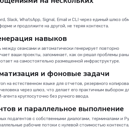
общениями на нескольких
d, Slack, WhatsApp, Signal, Email и CLI через единый шлюз об
форме и продолжите на другой, не теряя контекста.
генерация навыков
ь между сеансами и автоматически генерирует повторно
учает ваши проекты, запоминает, как он решал проблемы рань
ботает на самостоятельно размещенной инфраструктуре.
оматизация и фоновые задачи
on на естественном языке для отчетов, резервного копирова
 человека через шлюз, что делает его практичным выбором д
-агента круглосуточно без ручного ввода.
нтов и параллельное выполнение
ых подагентов с собственными диалогами, терминалами и P
раллельные рабочие потоки с нулевой стоимостью контекста