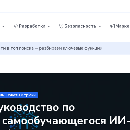
г
Разработка
Безопасность
Марке
ыйти в топ поиска — разбираем ключевые функции
алы, Советы и трюки
уководство по
 самообучающегося ИИ