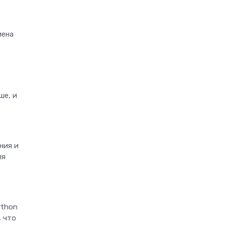
мена
ше, и
ния и
ля
ython
, что