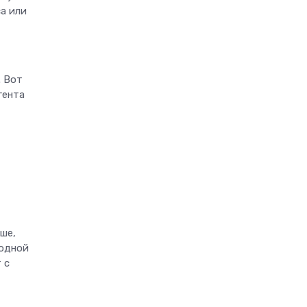
а или
. Вот
гента
ше,
 одной
 с