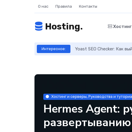
О нас
Правила
Контакты
Hosting.
Хостин
ое руководство
Yoast SEO Checker: Как в
Интересное:
Хостинг и серверы, Руководства и тутори
Hermes Agent: р
развертыванию