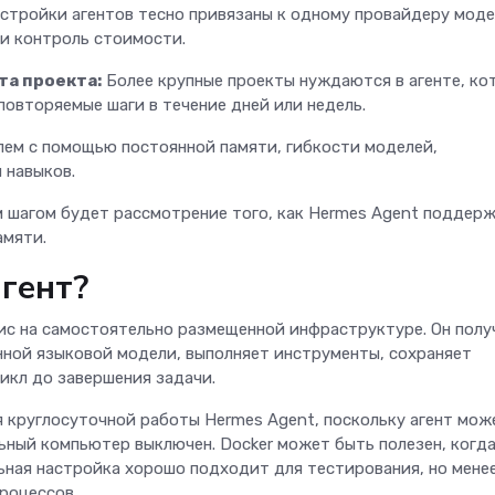
стройки агентов тесно привязаны к одному провайдеру моде
ли контроль стоимости.
та проекта:
Более крупные проекты нуждаются в агенте, ко
повторяемые шаги в течение дней или недель.
лем с помощью постоянной памяти, гибкости моделей,
 навыков.
 шагом будет рассмотрение того, как Hermes Agent поддер
амяти.
агент?
ис на самостоятельно размещенной инфраструктуре. Он полу
нной языковой модели, выполняет инструменты, сохраняет
цикл до завершения задачи.
я круглосуточной работы Hermes Agent, поскольку агент мож
ьный компьютер выключен. Docker может быть полезен, когд
ьная настройка хорошо подходит для тестирования, но мене
процессов.