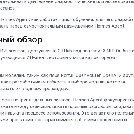
поддерживать длительные разработчические или исследовате
 сеанса.
Hermes Agent, как работает цикл обучения, для чего разраб
ывать перед самостоятельным размещением Hermes Agent.
ный обзор
И-агентов, доступная на GitHub под лицензией MIT. Он был 
бучающийся ИИ-агент, который учится на повторном
 моделей, таким как Nous Portal, OpenRouter, OpenAI и друг
 дает разработчикам гибкость в выборе модели, которая
зывать их к одному провайдеру.
роены вокруг отдельных сеансов, Hermes Agent фокусируетс
амять между сеансами, искать прошлые разговоры, создават
и навыки в процессе использования. Это делает его полезны
ными проектами, повторяющимися рабочими процессами и
.