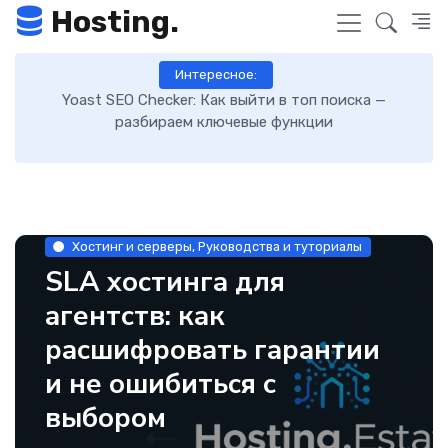
Hosting.
Интересное:
Как включить GZIP-сжатие в WordPress и ускорить
загрузку сайта: пошаговая инструкция
Хостинг и серверы, Руководства и туториалы
SLA хостинга для
агентств: как
расшифровать гарантии
и не ошибиться с
выбором