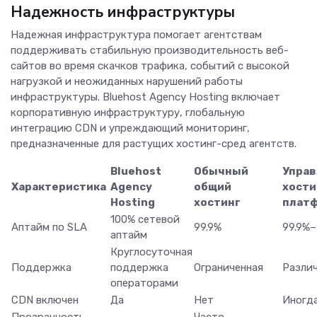
Надежность инфраструктуры
Надежная инфраструктура помогает агентствам
поддерживать стабильную производительность веб-
сайтов во время скачков трафика, событий с высокой
нагрузкой и неожиданных нарушений работы
инфраструктуры. Bluehost Agency Hosting включает
корпоративную инфраструктуру, глобальную
интеграцию CDN и упреждающий мониторинг,
предназначенные для растущих хостинг-сред агентств.
Bluehost
Обычный
Управ
Характеристика
Agency
общий
хости
Hosting
хостинг
плат
100% сетевой
Аптайм по SLA
99.9%
99.9%
аптайм
Круглосуточная
Поддержка
поддержка
Ограниченная
Разли
операторами
CDN включен
Да
Нет
Иногд