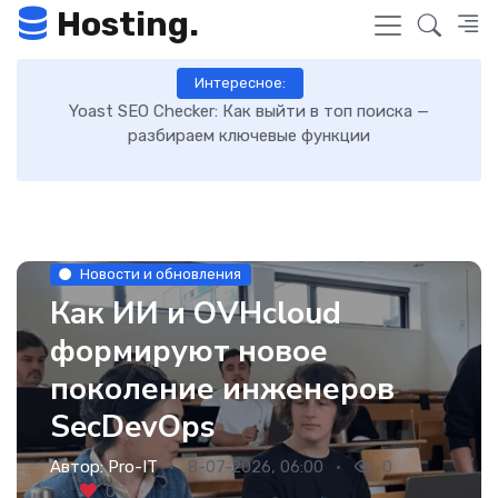
Hosting.
Интересное:
—
Как включить GZIP-сжатие в WordPress и ускорить
загрузку сайта: пошаговая инструкция
Новости и обновления
Как ИИ и OVHcloud
формируют новое
поколение инженеров
SecDevOps
Автор:
Pro-IT
8-07-2026, 06:00
0
0