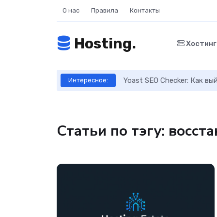
О нас
Правила
Контакты
Hosting.
Хостин
ое руководство
Yoast SEO Checker: Как в
Интересное:
Статьи по тэгу: восст