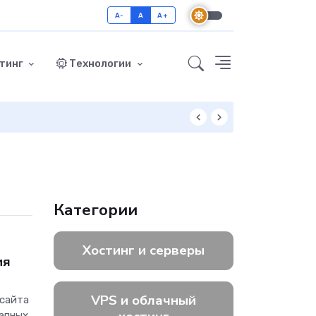
A-
A
A+
тинг
Технологии
Как включить GZ
Категории
Хостинг и серверы
ия
VPS и облачный
 сайта
запных