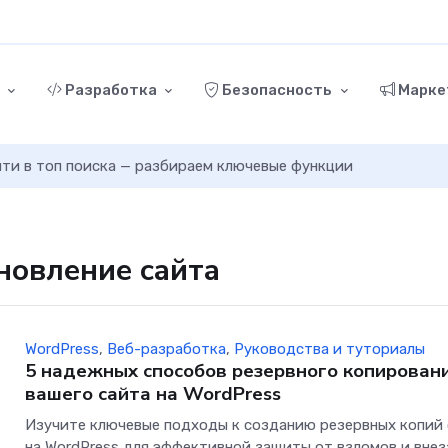
г
Разработка
Безопасность
Марке
ыйти в топ поиска — разбираем ключевые функции
ановление сайта
WordPress
,
Веб-разработка
,
Руководства и туториалы
5 надежных способов резервного копирован
вашего сайта на WordPress
Изучите ключевые подходы к созданию резервных копий
на WordPress для эффективной защиты от взломов и вне