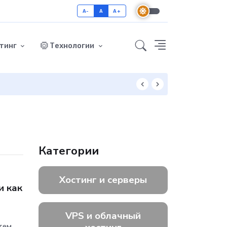
A-
A
A+
тинг
Технологии
Как включить GZ
Категории
Хостинг и серверы
и как
VPS и облачный
тем,