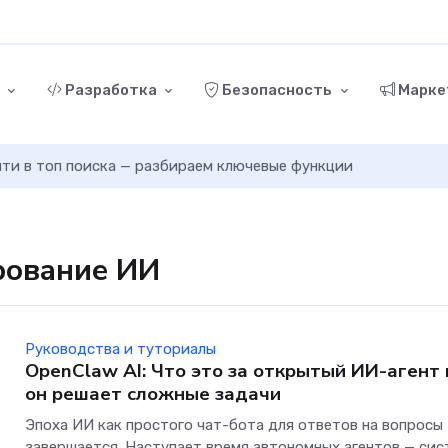
г
Разработка
Безопасность
Марке
ыйти в топ поиска — разбираем ключевые функции
ирование ИИ
Руководства и туториалы
OpenClaw AI: Что это за открытый ИИ-агент 
он решает сложные задачи
Эпоха ИИ как простого чат-бота для ответов на вопросы
завершается. Наступает время автономных агентов — сис