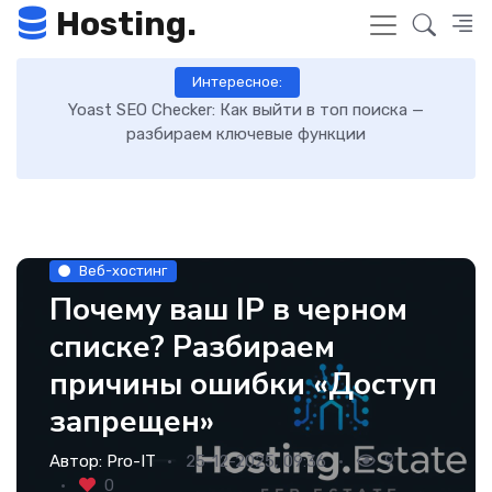
Hosting.
Интересное:
 —
Как включить GZIP-сжатие в WordPress и ускорить
загрузку сайта: пошаговая инструкция
Веб-хостинг
Почему ваш IP в черном
списке? Разбираем
причины ошибки «Доступ
запрещен»
Автор:
Pro-IT
25-12-2025, 09:36
9
0