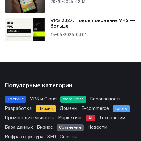
20-10-2025, 02:13
VPS 2027: Новое поколение VPS —
больше
18-06-2026, 03:01
Популярные категории
VPS и Cloud
Безопасность
Хостинг
WordPress
Разработка
Домены
E-commerce
Дизайн
Гайды
Производительность
Маркетинг
Технологии
AI
База данных
Бизнес
Новости
Сравнения
Инфраструктура
SEO
Советы