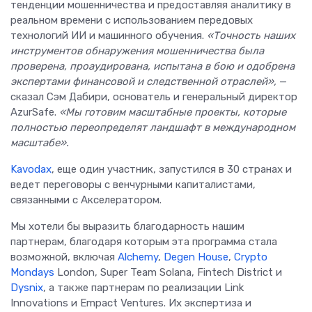
тенденции мошенничества и предоставляя аналитику в
реальном времени с использованием передовых
технологий ИИ и машинного обучения.
«Точность наших
инструментов обнаружения мошенничества была
проверена, проаудирована, испытана в бою и одобрена
экспертами финансовой и следственной отраслей»,
—
сказал Сэм Дабири, основатель и генеральный директор
AzurSafe.
«Мы готовим масштабные проекты, которые
полностью переопределят ландшафт в международном
масштабе».
Kavodax
, еще один участник, запустился в 30 странах и
ведет переговоры с венчурными капиталистами,
связанными с Акселератором.
Мы хотели бы выразить благодарность нашим
партнерам, благодаря которым эта программа стала
возможной, включая
Alchemy
,
Degen House
,
Crypto
Mondays
London, Super Team Solana, Fintech District и
Dysnix
, а также партнерам по реализации Link
Innovations и Empact Ventures. Их экспертиза и