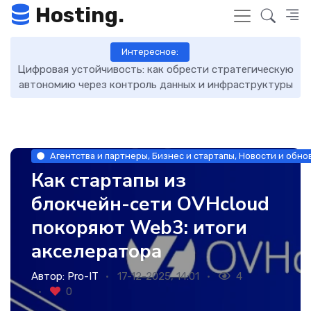
Hosting.
Интересное:
сть: как обрести стратегическую
DNS-записи: что это тако
нтроль данных и инфраструктуры
упра
Агентства и партнеры, Бизнес и стартапы, Новости и обно
Как стартапы из
блокчейн-сети OVHcloud
покоряют Web3: итоги
акселератора
Автор:
Pro-IT
17-12-2025, 14:01
4
0