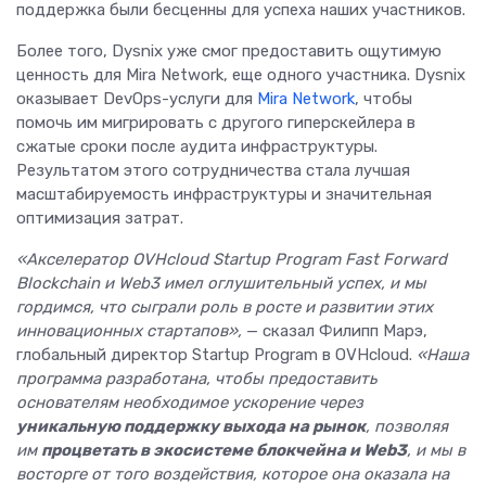
поддержка были бесценны для успеха наших участников.
Более того, Dysnix уже смог предоставить ощутимую
ценность для Mira Network, еще одного участника. Dysnix
оказывает DevOps-услуги для
Mira Network
, чтобы
помочь им мигрировать с другого гиперскейлера в
сжатые сроки после аудита инфраструктуры.
Результатом этого сотрудничества стала лучшая
масштабируемость инфраструктуры и значительная
оптимизация затрат.
«Акселератор OVHcloud Startup Program Fast Forward
Blockchain и Web3 имел оглушительный успех, и мы
гордимся, что сыграли роль в росте и развитии этих
инновационных стартапов»,
— сказал Филипп Марэ,
глобальный директор Startup Program в OVHcloud.
«Наша
программа разработана, чтобы предоставить
основателям необходимое ускорение через
уникальную поддержку выхода на рынок
, позволяя
им
процветать в экосистеме блокчейна и Web3
, и мы в
восторге от того воздействия, которое она оказала на