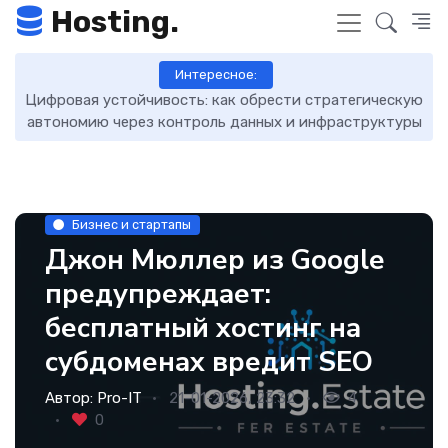
Hosting.
Интересное:
егическую
DNS-записи: что это такое, как работают и как и
труктуры
управлять
Бизнес и стартапы
Джон Мюллер из Google
предупреждает:
бесплатный хостинг на
субдоменах вредит SEO
Автор:
Pro-IT
21-01-2026, 23:32
4
0