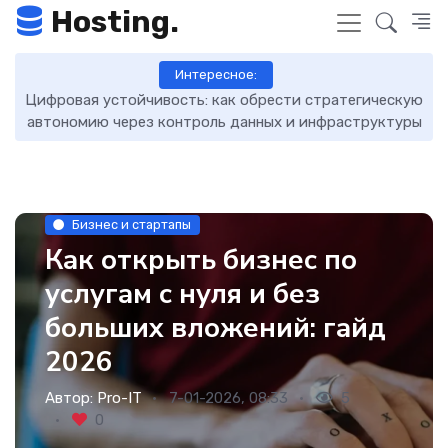
Hosting.
Интересное:
кую
DNS-записи: что это такое, как работают и как ими
7 
уры
управлять
Бизнес и стартапы
Как открыть бизнес по
услугам с нуля и без
больших вложений: гайд
2026
Автор:
Pro-IT
7-01-2026, 08:33
5
0