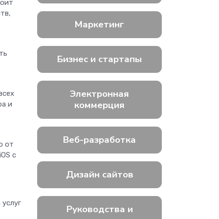
тоит
тв,
Маркетинг
ть
Бизнес и стартапы
Электронная
всех
коммерция
ра и
Веб-разработка
о от
iOS с
Дизайн сайтов
 услуг
Руководства и