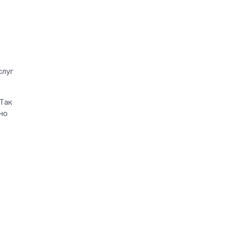
слуг
 Так
но