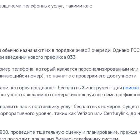
вщиками телефонных услуг, такими как:
и обычно назначают их в порядке живой очереди. Однако FCC
и введении нового префикса 833.
-номер телефона, который является персонализированным или
инающийся номер), то начните с проверки его доступности.
ами, которая предлагает бесплатный инструмент для
поиска
оступность желаемого номера, используя все семь префиксов
править вас к поставщику услуг бесплатных номеров. Сущес
рпоративного уровня, таких как Verizon или Centurylink, до 
-800, проведите тщательную оценку и планирование, прежде 
сего подходит для ваших бизнес-телефонных систем.