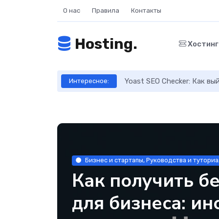
О нас
Правила
Контакты
Hosting.
Хостин
ое руководство
Yoast SEO Checker: Как в
Интересное:
Бизнес и стартапы, Руководства и тутори
Как получить б
для бизнеса: и