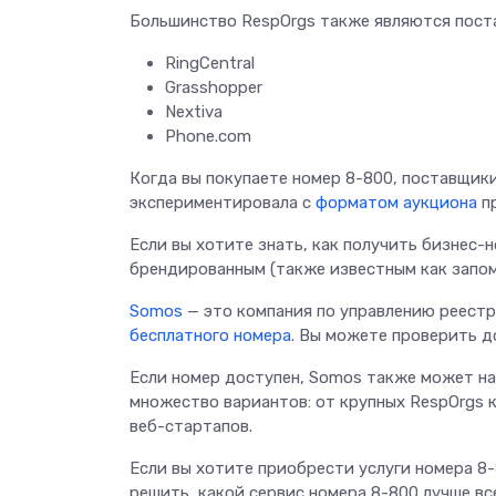
Большинство RespOrgs также являются поста
RingCentral
Grasshopper
Nextiva
Phone.com
Когда вы покупаете номер 8-800, поставщик
экспериментировала с
форматом аукциона
пр
Если вы хотите знать, как получить бизнес
брендированным (также известным как запом
Somos
— это компания по управлению реестр
бесплатного номера
. Вы можете проверить д
Если номер доступен, Somos также может на
множество вариантов: от крупных RespOrgs ко
веб-стартапов.
Если вы хотите приобрести услуги номера 8
решить, какой сервис номера 8-800 лучше в