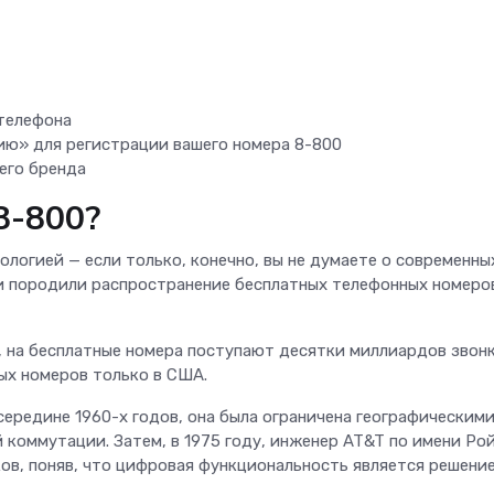
 телефона
ию» для регистрации вашего номера 8-800
его бренда
8-800?
логией — если только, конечно, вы не думаете о современны
и породили распространение бесплатных телефонных номеро
, на бесплатные номера поступают десятки миллиардов звонк
ых номеров только в США.
 середине 1960-х годов, она была ограничена географическим
 коммутации. Затем, в 1975 году, инженер AT&T по имени Ро
ов, поняв, что цифровая функциональность является решение