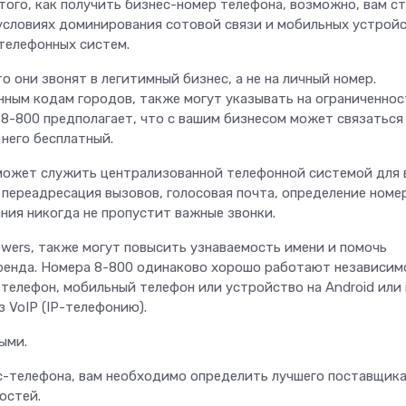
того, как получить бизнес-номер телефона, возможно, вам с
условиях доминирования сотовой связи и мобильных устройс
телефонных систем.
 они звонят в легитимный бизнес, а не на личный номер.
нным кодам городов, также могут указывать на ограниченнос
 8-800 предполагает, что с вашим бизнесом может связаться
 него бесплатный.
 может служить централизованной телефонной системой для 
 переадресация вызовов, голосовая почта, определение номе
ния никогда не пропустит важные звонки.
owers, также могут повысить узнаваемость имени и помочь
енда. Номера 8-800 одинаково хорошо работают независим
телефон, мобильный телефон или устройство на Android или 
 VoIP (IP-телефонию).
ыми.
ес-телефона, вам необходимо определить лучшего поставщика
остей.