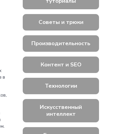
туториалы
Советы и трюки
Производительность
Контент и SEO
х
в в
Технологии
ов,
Искусственный
интеллект
и
й
м.