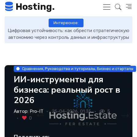
Hosting.
Интересное:
ескую
DNS-записи: что это такое, как работают и как ими
ктуры
управлять
Сравнения, Руководства и туториалы, Бизнес и стартапы
ИИ-инструменты для
бизнеса: реальный рост в
2026
Автор:
Pro-IT
25-04-2026, 01:35
5
0