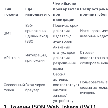
Что обычно
Тип
Где
проверяется
Распростран
токена
используется
при
причины сбоя
валидации
Веб-
Подпись, срок
приложения,
действия,
Истек срок, изм
JWT
Единый вход
издатель/
неверный издат
(SSO)
аудитория
Активный
статус, срок
Отозван,
Интеграции,
API-токен
действия,
недостаточно п
приложения
разрешенные
скопирован нев
права
Сессия
активна,
Пользователь в
Сессионный
Вход через
соответствует
сессия истекла,
токен
браузер
учетной
очищены
записи/
устройству
1. Токены JSON Web Tokens (JWT)