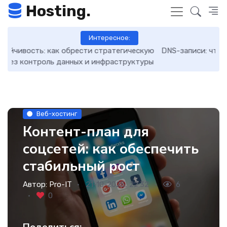
Hosting.
Интересное:
кую
DNS-записи: что это такое, как работают и как ими
7 
уры
управлять
Веб-хостинг
Контент-план для
соцсетей: как обеспечить
стабильный рост
Автор:
Pro-IT
21-10-2025, 22:32
6
0