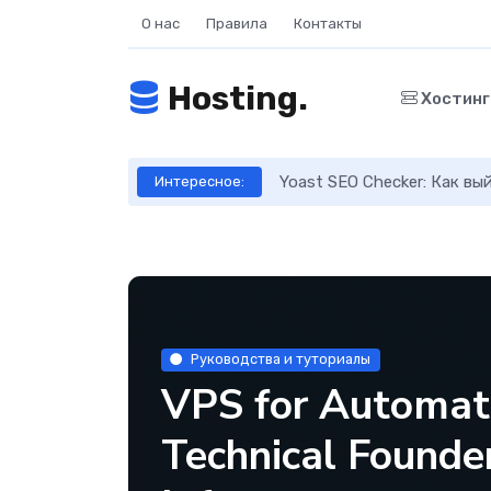
О нас
Правила
Контакты
Hosting.
Хостин
ое руководство
Yoast SEO Checker: Как в
Интересное:
Руководства и туториалы
VPS for Automat
Technical Founder