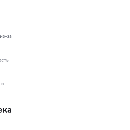
 из-за
есть
 в
ека