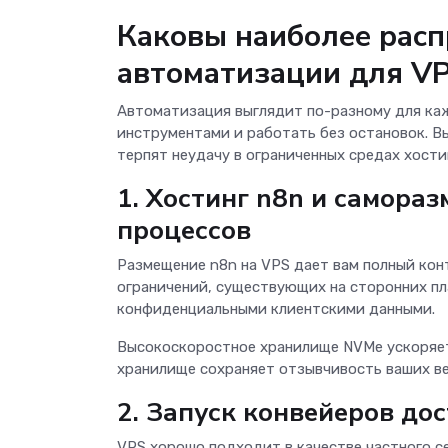
Каковы наиболее расп
автоматизации для V
Автоматизация выглядит по-разному для каж
инструментами и работать без остановок. В
терпят неудачу в ограниченных средах хости
1. Хостинг n8n и самора
процессов
Размещение n8n на VPS дает вам полный кон
ограничений, существующих на сторонних пл
конфиденциальными клиентскими данными.
Высокоскоростное хранилище NVMe ускоряет
хранилище сохраняет отзывчивость ваших ве
2. Запуск конвейеров до
VPS хорошо подходит в качестве частного с