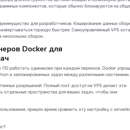
граммных компонентов, которые обычно блокируются на общ
преимущество для разработчиков. Кэширование данных сбор
развертываться гораздо быстрее. Самоуправляемый VPS ост
е нескольких сборок.
неров Docker для
дач
 ПО работать одинаково при каждом переносе. Docker упро
thon и запланированных задач между различными системами
темных разрешений. Полный root-доступ на VPS делает эти
ь отдельные пространства для ваших задач, чтобы они
ользования, пришло время сравнить эту настройку с serverle
er?