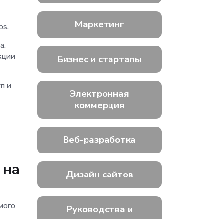
Маркетинг
Ops.
а.
кции
Бизнес и стартапы
п и
Электронная
коммерция
Веб-разработка
 на
Дизайн сайтов
мого
Руководства и