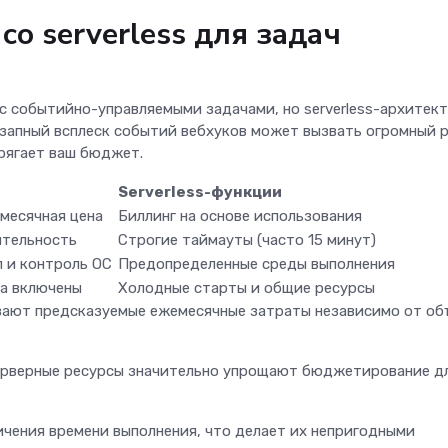
со serverless для задач
 событийно-управляемыми задачами, но serverless-архитек
езапный всплеск событий вебхуков может вызвать огромный 
прягает ваш бюджет.
Serverless-функции
месячная цена
Биллинг на основе использования
ительность
Строгие таймауты (часто 15 минут)
п и контроль ОС
Предопределенные среды выполнения
да включены
Холодные старты и общие ресурсы
ают предсказуемые ежемесячные затраты независимо от об
ерверные ресурсы значительно упрощают бюджетирование д
ничения времени выполнения, что делает их непригодными