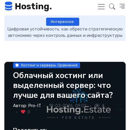
Hosting.
Интересное:
скую
DNS-записи: что это такое, как работают и как ими
7 
уры
управлять
Хостинг и серверы, Сравнения
Облачный хостинг или
выделенный сервер: что
лучше для вашего сайта?
Автор:
Pro-IT
19-02-2026, 09:02
4
0