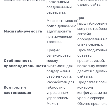
несколькими
одного сайта.
соединенными
серверами.
Для
Мощность можно
масштабировани
более динамично
могут потребова
Масштабируемость
адаптировать
апгрейд
при изменении
оборудования и
трафика.
смена сервера.
Трафик
Производительн
балансируется
остается
Стабильность
между
предсказуемой,
производительности
системами для
поскольку серве
поддержания
делится с други
стабильности.
сайтами.
Разработан для
Предлагает пол
Контроль и
гибкости с
контроль
кастомизация
упрощенным
конфигурации на
управлением.
уровне сервера.
Может
Обычно предпола