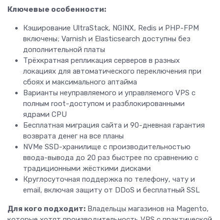
Ключевые особенности:
Кэширование UltraStack, NGINX, Redis и PHP-FPM
включены; Varnish и Elasticsearch доступны без
дополнительной платы
Трёхкратная репликация серверов в разных
локациях для автоматического переключения при
сбоях и максимального аптайма
Варианты неуправляемого и управляемого VPS с
полным root-доступом и разблокированными
ядрами CPU
Бесплатная миграция сайта и 90-дневная гарантия
возврата денег на все планы
NVMe SSD-хранилище с производительностью
ввода-вывода до 20 раз быстрее по сравнению с
традиционными жёсткими дисками
Круглосуточная поддержка по телефону, чату и
email, включая защиту от DDoS и бесплатный SSL
Для кого подходит:
Владельцы магазинов на Magento,
которые хотят производительность VPS с практической