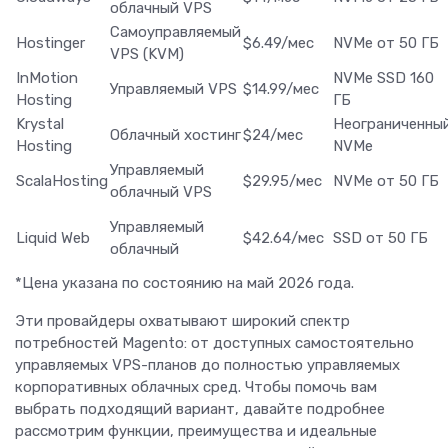
облачный VPS
Самоуправляемый
Hostinger
$6.49/мес
NVMe от 50 ГБ
VPS (KVM)
InMotion
NVMe SSD 160
Управляемый VPS
$14.99/мес
Hosting
ГБ
Krystal
Неограниченны
Облачный хостинг
$24/мес
Hosting
NVMe
Управляемый
ScalaHosting
$29.95/мес
NVMe от 50 ГБ
облачный VPS
Управляемый
Liquid Web
$42.64/мес
SSD от 50 ГБ
облачный
*Цена указана по состоянию на май 2026 года.
Эти провайдеры охватывают широкий спектр
потребностей Magento: от доступных самостоятельно
управляемых VPS-планов до полностью управляемых
корпоративных облачных сред. Чтобы помочь вам
выбрать подходящий вариант, давайте подробнее
рассмотрим функции, преимущества и идеальные