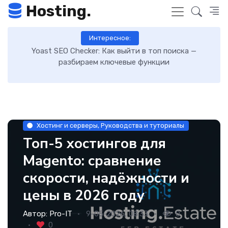
Hosting.
Интересное:
—
Как включить GZIP-сжатие в WordPress и ускорить
загрузку сайта: пошаговая инструкция
Хостинг и серверы, Руководства и туториалы
Топ-5 хостингов для
Magento: сравнение
скорости, надёжности и
цены в 2026 году
Автор:
Pro-IT
9-05-2026, 08:33
0
0