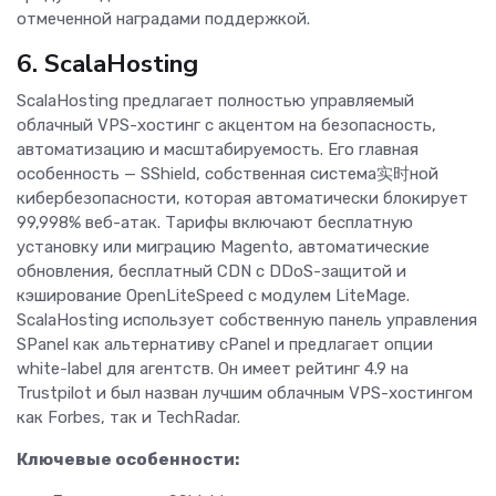
отмеченной наградами поддержкой.
6. ScalaHosting
ScalaHosting предлагает полностью управляемый
облачный VPS-хостинг с акцентом на безопасность,
автоматизацию и масштабируемость. Его главная
особенность — SShield, собственная система实时ной
кибербезопасности, которая автоматически блокирует
99,998% веб-атак. Тарифы включают бесплатную
установку или миграцию Magento, автоматические
обновления, бесплатный CDN с DDoS-защитой и
кэширование OpenLiteSpeed с модулем LiteMage.
ScalaHosting использует собственную панель управления
SPanel как альтернативу cPanel и предлагает опции
white-label для агентств. Он имеет рейтинг 4.9 на
Trustpilot и был назван лучшим облачным VPS-хостингом
как Forbes, так и TechRadar.
Ключевые особенности: