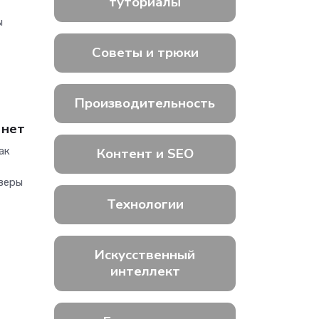
туториалы
ы
Советы и трюки
Производительность
 нет
ак
Контент и SEO
рверы
Технологии
Искусственный
интеллект