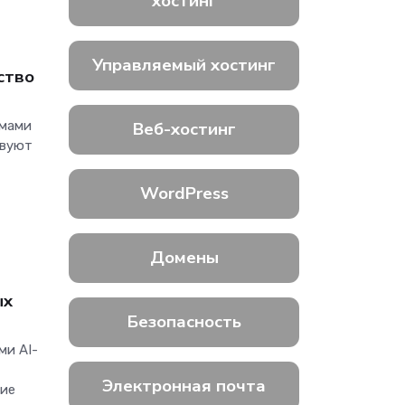
хостинг
Управляемый хостинг
ство
емами
Веб-хостинг
твуют
WordPress
Домены
ых
Безопасность
ми AI-
Электронная почта
ние