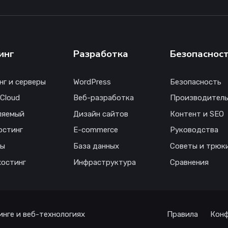
инг
Разработка
Безопаснос
нг и серверы
WordPress
Безопасность
 Cloud
Веб-разработка
Производитель
ляемый
Дизайн сайтов
Контент и SEO
остинг
E-commerce
Руководства
ны
База данных
Советы и трюк
хостинг
Инфраструктура
Сравнения
инге и веб-технологиях
Правила
Конф