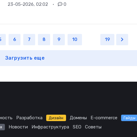
23-05-2026, 02:02
0
5
6
7
8
9
10
...
19
Загрузить еще
ность
Разработка
Домены
E-commerce
Дизайн
Гайды
Новости
Инфраструктура
SEO
Советы
я