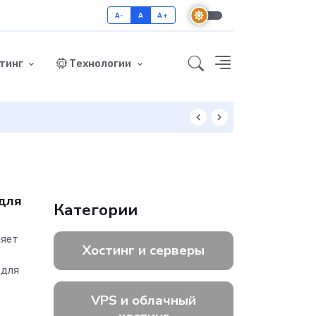
A-
A
A+
тинг
Технологии
Как включить GZ
 для
Категории
ляет
Хостинг и серверы
 для
VPS и облачный