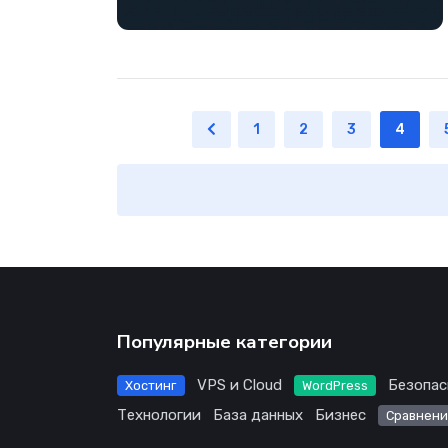
1
2
3
4
Популярные категории
VPS и Cloud
Безопас
Хостинг
WordPress
Технологии
База данных
Бизнес
Сравнени