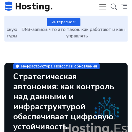
Hosting.
Интересное:
кую
DNS-записи: что это такое, как работают и как ими
7 
уры
управлять
Инфраструктура, Новости и обновления
Стратегическая
автономия: как контроль
над данными и
инфраструктурой
обеспечивает цифровую
устойчивость