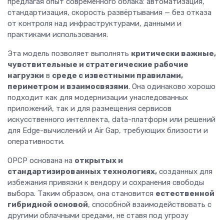
предлагая опыт современного облака: автоматизация,
стандартизация, скорость развёртывания — без отказа
от контроля над инфраструктурами, данными и
практиками использования.
Эта модель позволяет выполнять
критически важные,
чувствительные и стратегические рабочие
нагрузки
в
среде с известными правилами,
периметром и взаимосвязями
. Она одинаково хорошо
подходит как для модернизации унаследованных
приложений, так и для размещения сервисов
искусственного интеллекта, data-платформ или решений
для Edge-вычислений и Air Gap, требующих близости и
оперативности.
OPCP основана на
открытых и
стандартизированных технологиях
,
созданных для
избежания привязки к вендору и сохранения свободы
выбора. Таким образом, она становится
естественной
гибридной основой
, способной взаимодействовать с
другими облачными средами, не ставя под угрозу