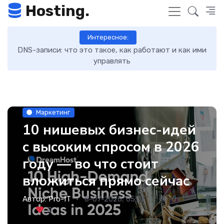
Hosting.
Интересное:
кую
DNS-записи: что это такое, как работают и как ими
7 
уры
управлять
Маркетинг
10 нишевых бизнес-идей
с высоким спросом в 2026
году — во что стоит
вложиться прямо сейчас
Автор:
Pro-IT
8-07-2026, 05:03
0
0