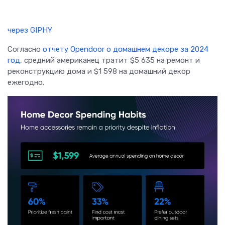
через GIPHY
Согласно
отчету Opendoor о домашнем декоре за 2024
год
, средний американец тратит $5 635 на ремонт и
реконструкцию дома и $1 598 на домашний декор
ежегодно.