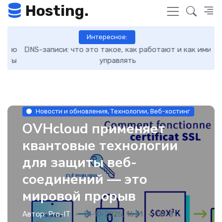
Hosting.
Интересное:
кую
DNS-записи: что это такое, как работают и как ими
7 
уры
управлять
Новости и обновления, Технологии, Веб-хостинг
OVHcloud применяет
квантовые технологии
для защиты веб-
соединений — это
мировой прорыв
Автор:
Pro-IT
21-10-2025, 16:31
8