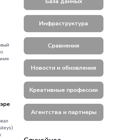
База данных
Инфраструктура
Сравнения
рвый
по
ания
Новости и обновления
Креативные профессии
 эре
Агентства и партнеры
овал
skeys)
х