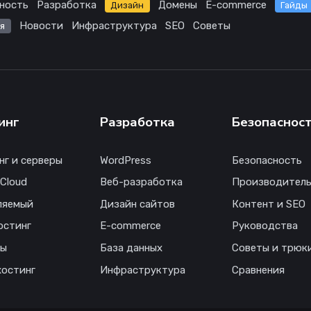
ность
Разработка
Домены
E-commerce
Дизайн
Гайды
Новости
Инфраструктура
SEO
Советы
я
инг
Разработка
Безопаснос
нг и серверы
WordPress
Безопасность
 Cloud
Веб-разработка
Производитель
ляемый
Дизайн сайтов
Контент и SEO
остинг
E-commerce
Руководства
ны
База данных
Советы и трюк
хостинг
Инфраструктура
Сравнения