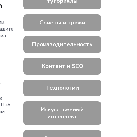
туториалы
й
Советы и трюки
ям:
защита
лиз
Производительность
Контент и SEO
,
Технологии
на
itLab
Искусственный
ии,
интеллект