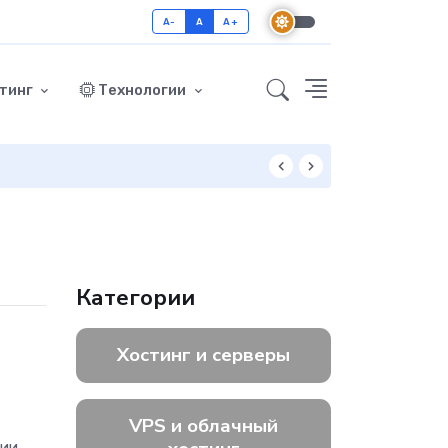
A-
A
A+
тинг
Технологии
Как включить GZ
Категории
Хостинг и серверы
VPS и облачный
рии