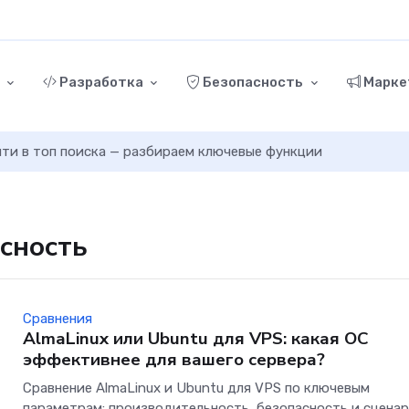
г
Разработка
Безопасность
Марке
ыйти в топ поиска — разбираем ключевые функции
асность
Сравнения
AlmaLinux или Ubuntu для VPS: какая ОС
эффективнее для вашего сервера?
Сравнение AlmaLinux и Ubuntu для VPS по ключевым
параметрам: производительность, безопасность и сцена