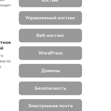
хостинг
дходит
Управляемый хостинг
Веб-хостинг
стное
ий
WordPress
го
ена по
р
Домены
Безопасность
Электронная почта