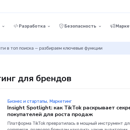
г
Разработка
Безопасность
Марке
ыйти в топ поиска — разбираем ключевые функции
тинг для брендов
Бизнес и стартапы
,
Маркетинг
Insight Spotlight: как TikTok раскрывает сек
покупателей для роста продаж
Платформа TikTok превратилась в мощный инструмент дл
commerce, позволяя брендам находить узкие аудитории,