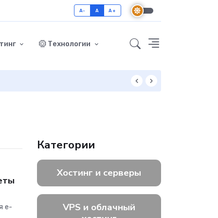
A-
A
A+
тинг
Технологии
Как включить GZ
Категории
Хостинг и серверы
реты
VPS и облачный
я e-