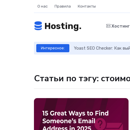
О нас
Правила
Контакты
Hosting.
Хостин
ое руководство
Yoast SEO Checker: Как в
Интересное:
Статьи по тэгу: стоим