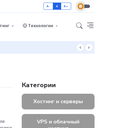
A-
A
A+
тинг
Технологии
Как включить GZ
Категории
Хостинг и серверы
VPS и облачный
ля
держки