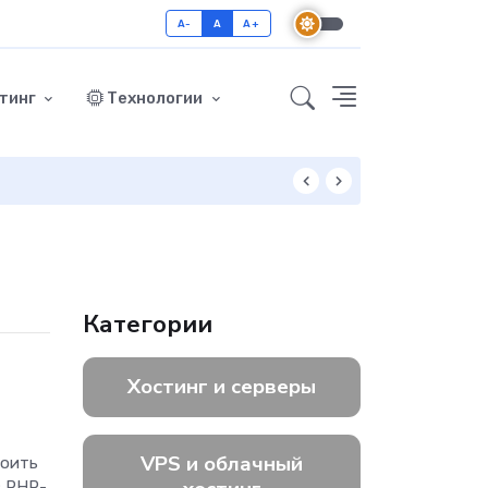
A-
A
A+
тинг
Технологии
Как включить GZ
Категории
Хостинг и серверы
VPS и облачный
роить
в PHP-