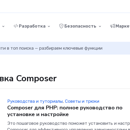
г
Разработка
Безопасность
Марке
ыйти в топ поиска — разбираем ключевые функции
овка Composer
Руководства и туториалы
,
Советы и трюки
Composer для PHP: полное руководство по
установке и настройке
Это пошаговое руководство поможет установить и наст
Composer для эффективного управления зависимостями 