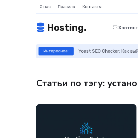
О нас
Правила
Контакты
Hosting.
Хостин
ое руководство
Yoast SEO Checker: Как в
Интересное:
Статьи по тэгу: устан