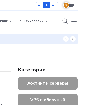
A-
A
A+
тинг
Технологии
Как включить GZ
Категории
Хостинг и серверы
VPS и облачный