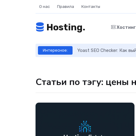
О нас
Правила
Контакты
Hosting.
Хостин
ое руководство
Yoast SEO Checker: Как в
Интересное:
Статьи по тэгу: цены н