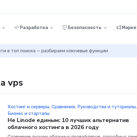
г
Разработка
Безопасность
Марке
ыйти в топ поиска — разбираем ключевые функции
а vps
Хостинг и серверы
,
Сравнения
,
Руководства и туториалы
Бизнес и стартапы
Не Linode единым: 10 лучших альтернатив
облачного хостинга в 2026 году
Сравнение лучших облачных провайдеров, способных зам