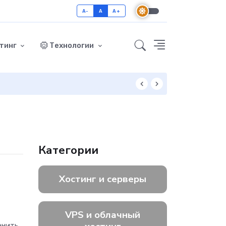
A-
A
A+
тинг
Технологии
Как включить GZ
Категории
,
Хостинг и серверы
VPS и облачный
енить