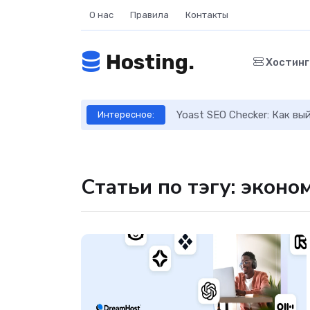
О нас
Правила
Контакты
Hosting.
Хостин
ое руководство
Yoast SEO Checker: Как в
Интересное:
Статьи по тэгу: эконо