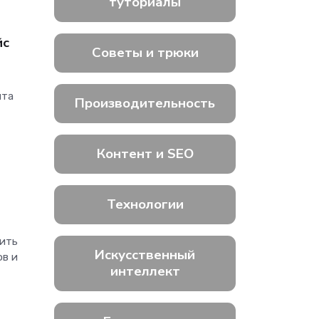
туториалы
йс
Советы и трюки
йта
Производительность
Контент и SEO
Технологии
мить
Искусственный
ов и
интеллект