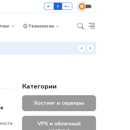
A-
A
A+
тинг
Технологии
Как включить GZ
Категории
Хостинг и серверы
ые
VPS и облачный
вности