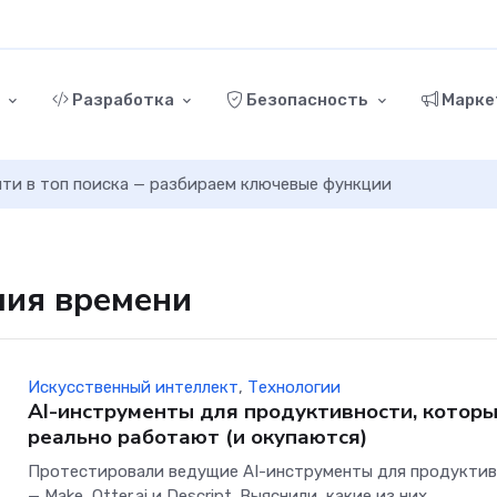
г
Разработка
Безопасность
Марке
ыйти в топ поиска — разбираем ключевые функции
мия времени
Искусственный интеллект
,
Технологии
AI-инструменты для продуктивности, котор
реально работают (и окупаются)
Протестировали ведущие AI-инструменты для продукти
— Make, Otter.ai и Descript. Выяснили, какие из них