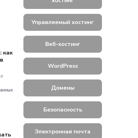
хостинг
Управляемый хостинг
Веб-хостинг
: как
 в
WordPress
ют
Домены
данных
Безопасность
Электронная почта
жать