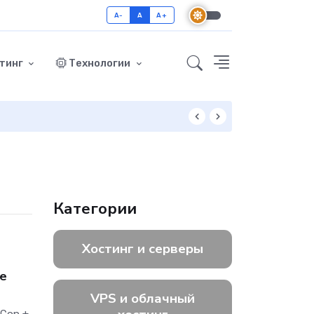
A-
A
A+
тинг
Технологии
Как включить GZ
Категории
Хостинг и серверы
е
VPS и облачный