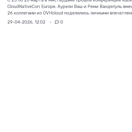
С 23 по 26 марта в Амстердаме прошла конференция Kub
CloudNativeCon Europe. Аурели Ваш и Реми Вандепуль вме
26 коллегами из OVHcloud поделились личными впечатлен
29-04-2026, 12:02
0