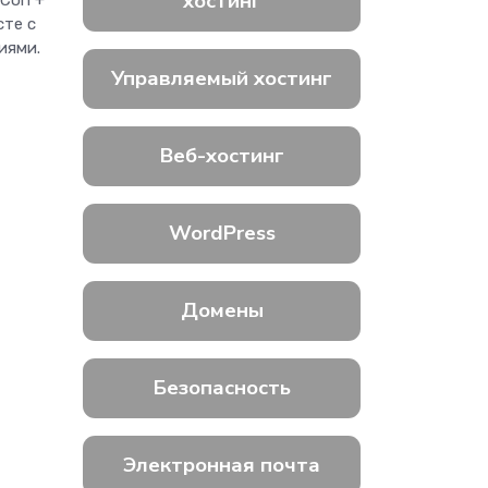
хостинг
eCon +
сте с
иями.
Управляемый хостинг
Веб-хостинг
WordPress
Домены
Безопасность
Электронная почта