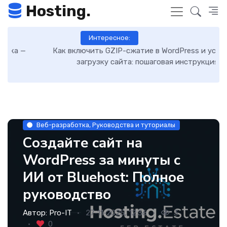
Hosting.
Интересное:
Как включить GZIP-сжатие в WordPress и ускорить
загрузку сайта: пошаговая инструкция
Веб-разработка, Руководства и туториалы
Создайте сайт на
WordPress за минуты с
ИИ от Bluehost: Полное
руководство
Автор:
Pro-IT
27-11-2025, 12:36
3
0