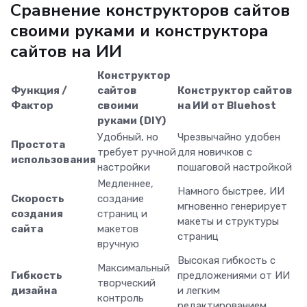
Сравнение конструкторов сайтов
своими руками и конструктора
сайтов на ИИ
Конструктор
Функция /
сайтов
Конструктор сайтов
Фактор
своими
на ИИ от Bluehost
руками (DIY)
Удобный, но
Чрезвычайно удобен
Простота
требует ручной
для новичков с
использования
настройки
пошаговой настройкой
Медленнее,
Намного быстрее, ИИ
Скорость
создание
мгновенно генерирует
создания
страниц и
макеты и структуры
сайта
макетов
страниц
вручную
Высокая гибкость с
Максимальный
Гибкость
предложениями от ИИ
творческий
дизайна
и легким
контроль
редактированием