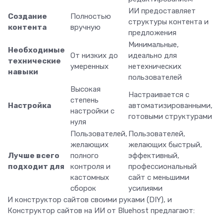
ИИ предоставляет
Создание
Полностью
структуры контента и
контента
вручную
предложения
Минимальные,
Необходимые
От низких до
идеально для
технические
умеренных
нетехнических
навыки
пользователей
Высокая
Настраивается с
степень
Настройка
автоматизированными,
настройки с
готовыми структурами
нуля
Пользователей,
Пользователей,
желающих
желающих быстрый,
Лучше всего
полного
эффективный,
подходит для
контроля и
профессиональный
кастомных
сайт с меньшими
сборок
усилиями
И конструктор сайтов своими руками (DIY), и
Конструктор сайтов на ИИ от Bluehost предлагают: