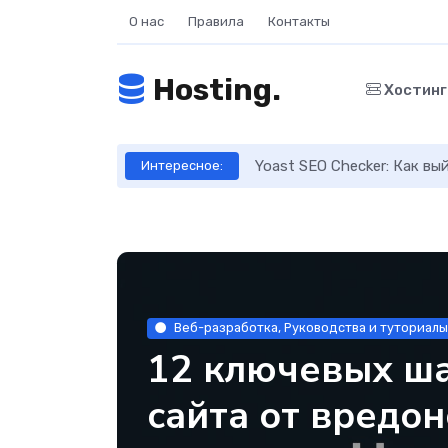
О нас
Правила
Контакты
Hosting.
Хостин
ое руководство
Yoast SEO Checker: Как в
Интересное:
Веб-разработка, Руководства и туториалы
12 ключевых ша
сайта от вредо