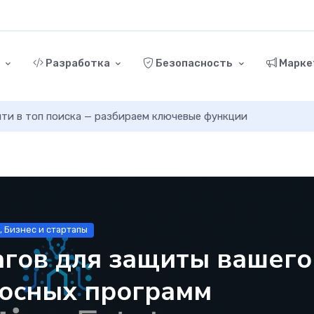
г
Разработка
Безопасность
Марке
ыйти в топ поиска — разбираем ключевые функции
, Бизнес и стартапы
гов для защиты вашего
носных программ