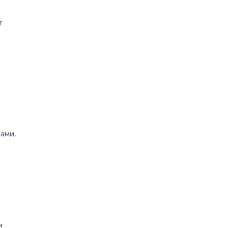
т
ами,
и