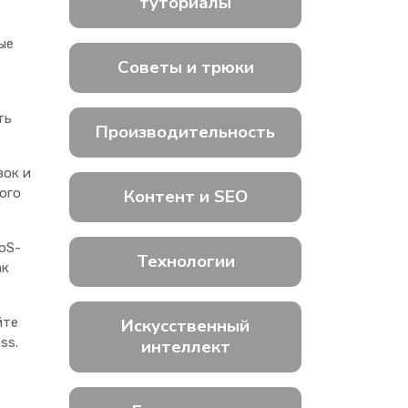
туториалы
ые
Советы и трюки
ть
Производительность
зок и
ого
Контент и SEO
oS-
Технологии
ак
йте
Искусственный
ess.
интеллект