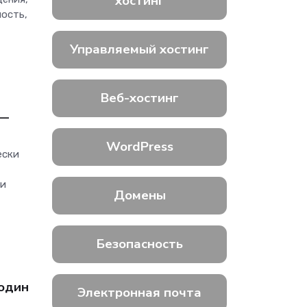
хостинг
ность,
Управляемый хостинг
Веб-хостинг
 —
WordPress
ески
 и
Домены
Безопасность
 один
Электронная почта