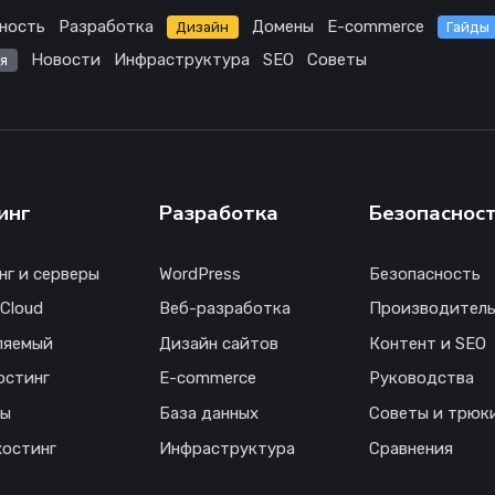
ность
Разработка
Домены
E-commerce
Дизайн
Гайды
Новости
Инфраструктура
SEO
Советы
я
инг
Разработка
Безопаснос
нг и серверы
WordPress
Безопасность
 Cloud
Веб-разработка
Производитель
ляемый
Дизайн сайтов
Контент и SEO
остинг
E-commerce
Руководства
ны
База данных
Советы и трюк
хостинг
Инфраструктура
Сравнения