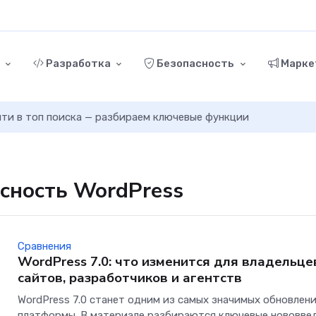
г
Разработка
Безопасность
Марке
ыйти в топ поиска — разбираем ключевые функции
асность WordPress
Сравнения
WordPress 7.0: что изменится для владельце
сайтов, разработчиков и агентств
WordPress 7.0 станет одним из самых значимых обновлен
платформы. В материале разбираются ключевые нововве