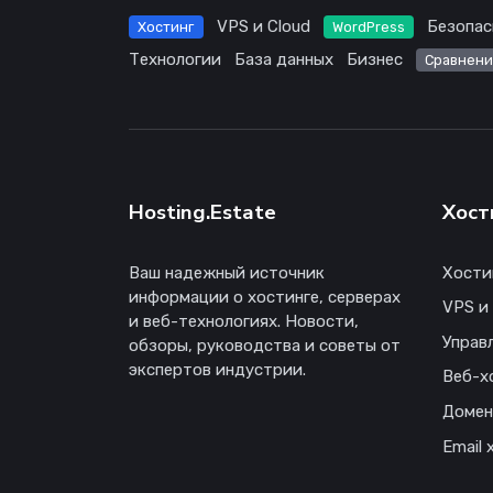
VPS и Cloud
Безопас
Хостинг
WordPress
Технологии
База данных
Бизнес
Сравнени
Hosting.Estate
Хост
Ваш надежный источник
Хости
информации о хостинге, серверах
VPS и
и веб-технологиях. Новости,
Управ
обзоры, руководства и советы от
экспертов индустрии.
Веб-х
Доме
Email 