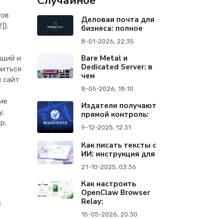
Случайное
тов
Деловая почта для
]).
бизнеса: полное
8-01-2026, 22:35
Bare Metal и
ящий и
Dedicated Server: в
читься
чем
и сайт
8-05-2026, 18:10
ие
Издатели получают
у.
прямой контроль:
р,
9-12-2025, 12:31
Как писать тексты с
ИИ: инструкция для
21-10-2025, 03:36
Как настроить
OpenClaw Browser
Relay:
с
15-05-2026, 20:30