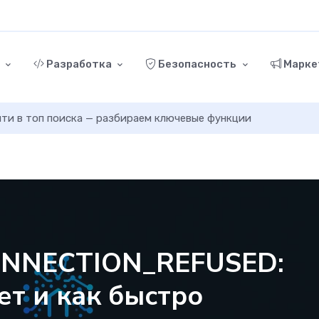
г
Разработка
Безопасность
Марке
ыйти в топ поиска — разбираем ключевые функции
ONNECTION_REFUSED:
ет и как быстро