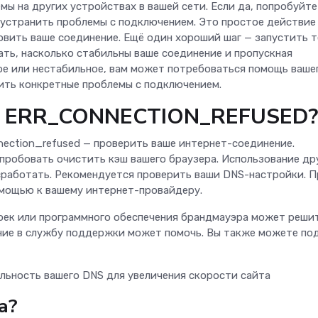
емы на других устройствах в вашей сети. Если да, попробуйте
 устранить проблемы с подключением. Это простое действие
вить ваше соединение. Ещё один хороший шаг — запустить т
ать, насколько стабильны ваше соединение и пропускная
ое или нестабильное, вам может потребоваться помощь ваше
нить конкретные проблемы с подключением.
ку ERR_CONNECTION_REFUSED?
nection_refused — проверить ваше интернет-соединение.
опробовать очистить кэш вашего браузера. Использование др
сработать. Рекомендуется проверить ваши DNS-настройки. П
мощью к вашему интернет-провайдеру.
оек или программного обеспечения брандмауэра может реши
ение в службу поддержки может помочь. Вы также можете по
льность вашего DNS для увеличения скорости сайта
а?