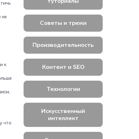
туториалы
стичь
 не
Советы и трюки
Производительность
и к
Контент и SEO
ольше
Технологии
писи,
Искусственный
интеллект
у что