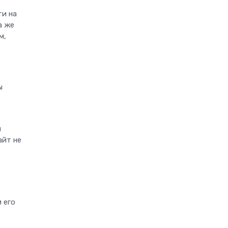
ти на
а же
м,
ы
и
айт не
 его