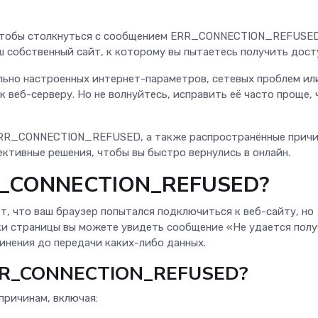
о чтобы столкнуться с сообщением ERR_CONNECTION_REFUS
ш собственный сайт, к которому вы пытаетесь получить до
льно настроенных интернет-параметров, сетевых проблем ил
 веб-серверу. Но не волнуйтесь, исправить её часто проще, 
 ERR_CONNECTION_REFUSED, а также распространённые прич
ективные решения, чтобы вы быстро вернулись в онлайн.
RR_CONNECTION_REFUSED?
что ваш браузер попытался подключиться к веб-сайту, но
зки страницы вы можете увидеть сообщение «Не удается пол
динения до передачи каких-либо данных.
ERR_CONNECTION_REFUSED?
причинам, включая: