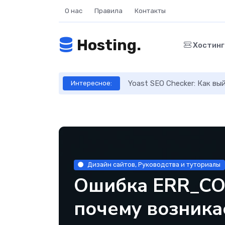
О нас
Правила
Контакты
Hosting.
Хостин
ое руководство
Yoast SEO Checker: Как в
Интересное:
Дизайн сайтов, Руководства и туториалы
Ошибка ERR_C
почему возника