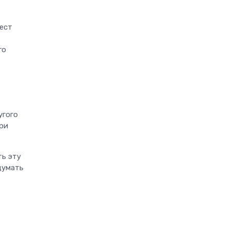
ест
го
угого
ри
ть эту
думать