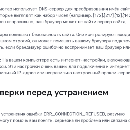
ютер использует DNS-сервер для преобразования имён сай
орые выглядят как набор чисел (например, [172].[217].[12].[142
ен неправильно, ваш браузер может не найти сервер сайта,
ры повышают безопасность сайта. Они контролируют вход
ишком строгий, он может помешать вашему браузеру подклю
ть, если брандмауэр ошибочно воспринимает ваш браузер ил
:
На вашем компьютере есть интернет-настройки, включающ
кси. Эти настройки очень важны для подключения к интернет
авильный IP-адрес или неправильно настроенный прокси-серве
верки перед устранением
я устранения ошибки ERR_CONNECTION_REFUSED, разумно
могут помочь вам понять, серьёзна ли проблема или связана 