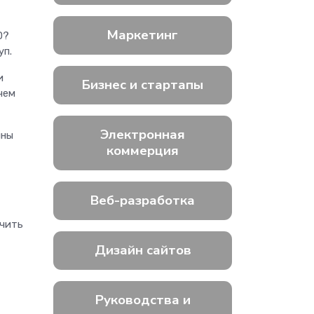
Маркетинг
ED?
ступ.
и
Бизнес и стартапы
чем
Электронная
ины
коммерция
Веб-разработка
учить
Дизайн сайтов
Руководства и