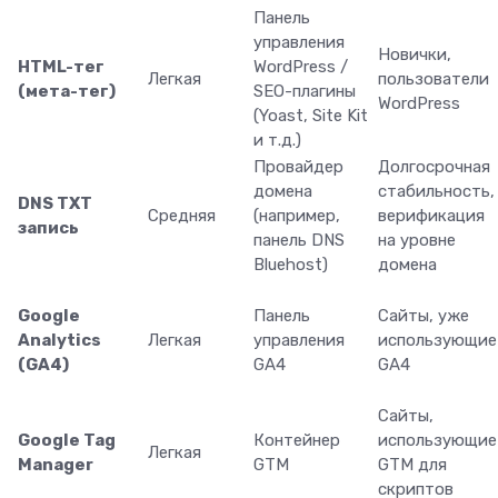
Панель
управления
Новички,
HTML-тег
WordPress /
Легкая
пользователи
(мета-тег)
SEO-плагины
WordPress
(Yoast, Site Kit
и т.д.)
Провайдер
Долгосрочная
домена
стабильность,
DNS TXT
Средняя
(например,
верификация
запись
панель DNS
на уровне
Bluehost)
домена
Google
Панель
Сайты, уже
Analytics
Легкая
управления
использующие
(GA4)
GA4
GA4
Сайты,
Google Tag
Контейнер
использующие
Легкая
Manager
GTM
GTM для
скриптов