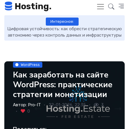
Hosting.
Интересное:
кую
DNS-записи: что это такое, как работают и как ими
7 
уры
управлять
WordPress
Как заработать на сайте
WordPress: практические
стратегии монетизации
Автор:
Pro-IT
22-01-2026, 22:35
3
0