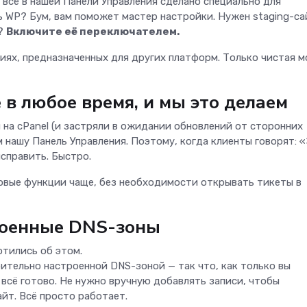
 всё в нашей Панели Управления сделано специально для
ь WP? Бум, вам поможет мастер настройки. Нужен staging-с
)?
Включите её переключателем.
циях, предназначенных для других платформ. Только чистая 
 в любое время, и мы это делаем
 на cPanel (и застряли в ожидании обновлений от сторонних
нашу Панель Управления. Поэтому, когда клиенты говорят: «
исправить. Быстро.
новые функции чаще, без необходимости открывать тикеты в
роенные DNS-зоны
тились об этом.
ительно настроенной DNS-зоной — так что, как только вы
 всё готово. Не нужно вручную добавлять записи, чтобы
йт. Всё просто работает.