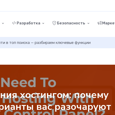
г
Разработка
Безопасность
Марке
ыйти в топ поиска — разбираем ключевые функции
ния хостингом: почему
рианты вас разочаруют