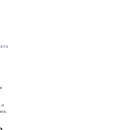
,
 кто
в
 и
аке,