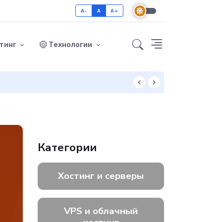
A-
A
A+
тинг
Технологии
Как включить GZ
Категории
Хостинг и серверы
VPS и облачный