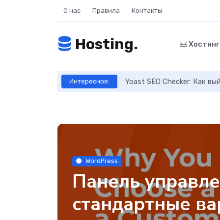
О нас
Правила
Контакты
Hosting.
Хостин
ое руководство
Yoast SEO Checker: Как в
Интересное:
WordPress
Панель управле
стандартные ва