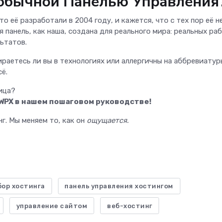
 обычной Панелью Управления
о её разработали в 2004 году, и кажется, что с тех пор её н
ая панель, как наша, создана для реального мира: реальных ра
ьтатов.
ираетесь ли вы в технологиях или аллергичны на аббревиатур
ё.
ица?
 WPX в нашем пошаговом руководстве!
г. Мы меняем то, как он
ощущается.
бор хостинга
панель управления хостингом
управление сайтом
веб-хостинг