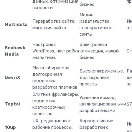
данных, оптимизация
п
бизнес
скорости
Медиа,
Переработка сайта,
издательства,
Ин
Multidots
миграция сайта
корпоративные
ц
сайты
Настройка
Электронная
Seahawk
WordPress, настройка
коммерция, малый
От
Media
аналитики,
бизнес
Масштабируемая
Высоконагруженные,
Ра
долгосрочная
DevriX
долгосрочные
еж
поддержка,
проекты
п
разработка плагинов
Элитные фрилансеры,
Усиление команд
поддержка
Toptal
квалифицированными
$7
краткосрочных
разработчиками
проектов
UX, редакционные
Корпоративные
Ин
10up
рабочие процессы,
разработки с
ра