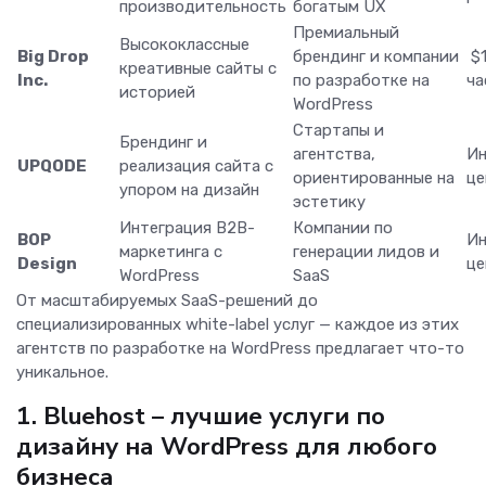
производительность
богатым UX
Премиальный
Высококлассные
Big Drop
брендинг и компании
$1
креативные сайты с
Inc.
по разработке на
ч
историей
WordPress
Стартапы и
Брендинг и
агентства,
Ин
UPQODE
реализация сайта с
ориентированные на
ц
упором на дизайн
эстетику
Интеграция B2B-
Компании по
BOP
Ин
маркетинга с
генерации лидов и
Design
ц
WordPress
SaaS
От масштабируемых SaaS-решений до
специализированных white-label услуг — каждое из этих
агентств по разработке на WordPress предлагает что-то
уникальное.
1. Bluehost – лучшие услуги по
дизайну на WordPress для любого
бизнеса