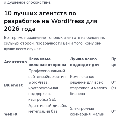
и душевное спокойствие.
10 лучших агентств по
разработке на WordPress для
2026 года
Вот прямое сравнение топовых агентств на основе их
сильных сторон, прозрачности цен и того, кому они
лучше всего служат.
Ключевые
Лучше всего
П
Агентство
сильные стороны
подходит для
ц
Профессиональный
веб-дизайн, хостинг
Комплексное
WordPress,
решение для всех
От
Bluehost
круглосуточная
стартапов и малого
(е
поддержка,
бизнеса
настройка SEO
Адаптивный дизайн,
Электронная
интеграция баз
От
WebFX
коммерция, малый