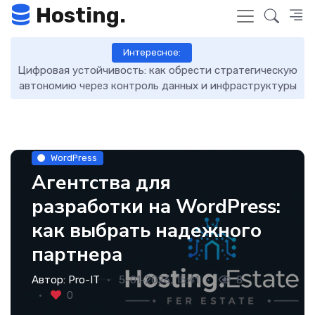
Hosting.
Интересное:
кую
DNS-записи: что это такое, как работают и как ими
7 
уры
управлять
WordPress
Агентства для
разработки на WordPress:
как выбрать надежного
партнера
Автор:
Pro-IT
5-01-2026, 15:41
8
0