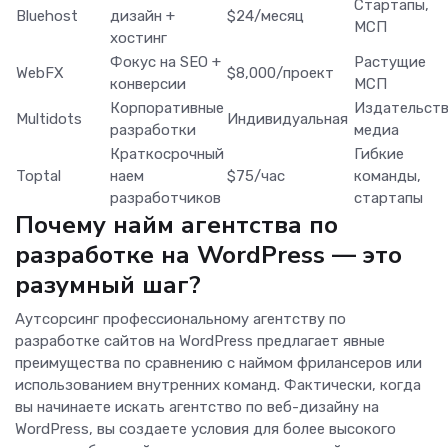
Стартапы,
Bluehost
дизайн +
$24/месяц
МСП
хостинг
Фокус на SEO +
Растущие
WebFX
$8,000/проект
конверсии
МСП
Корпоративные
Издательств
Multidots
Индивидуальная
разработки
медиа
Краткосрочный
Гибкие
Toptal
наем
$75/час
команды,
разработчиков
стартапы
Почему найм агентства по
разработке на WordPress — это
разумный шаг?
Аутсорсинг профессиональному агентству по
разработке сайтов на WordPress предлагает явные
преимущества по сравнению с наймом фрилансеров или
использованием внутренних команд. Фактически, когда
вы начинаете искать агентство по веб-дизайну на
WordPress, вы создаете условия для более высокого