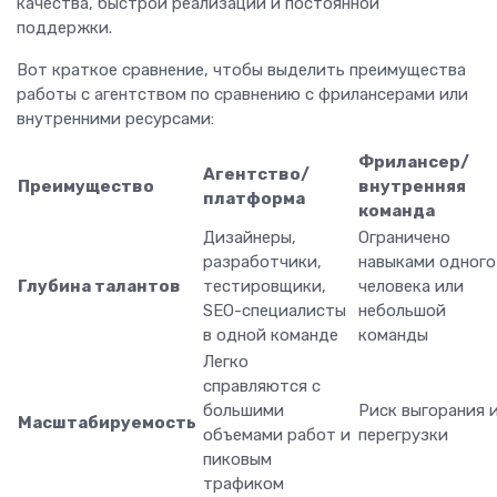
качества, быстрой реализации и постоянной
поддержки.
Вот краткое сравнение, чтобы выделить преимущества
работы с агентством по сравнению с фрилансерами или
внутренними ресурсами:
Фрилансер/
Агентство/
Преимущество
внутренняя
платформа
команда
Дизайнеры,
Ограничено
разработчики,
навыками одного
Глубина талантов
тестировщики,
человека или
SEO-специалисты
небольшой
в одной команде
команды
Легко
справляются с
большими
Риск выгорания 
Масштабируемость
объемами работ и
перегрузки
пиковым
трафиком