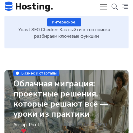
Hosting.
Интересное:
Как включить GZIP-сжатие в WordPress и ускорить
загрузку сайта: пошаговая инструкция
Бизнес и стартапы
Облачная миграция:
проектные решения,
которые решают всё —
уроки из практики
Автор:
Pro-IT
21-05-2026, 23:30
0
0