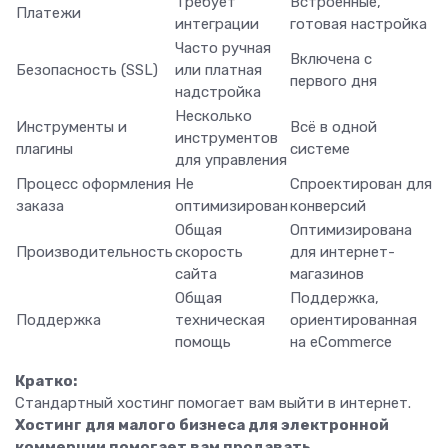
Требует
Встроенные,
Платежи
интеграции
готовая настройка
Часто ручная
Включена с
Безопасность (SSL)
или платная
первого дня
надстройка
Несколько
Инструменты и
Всё в одной
инструментов
плагины
системе
для управления
Процесс оформления
Не
Спроектирован для
заказа
оптимизирован
конверсий
Общая
Оптимизирована
Производительность
скорость
для интернет-
сайта
магазинов
Общая
Поддержка,
Поддержка
техническая
ориентированная
помощь
на eCommerce
Кратко:
Стандартный хостинг помогает вам выйти в интернет.
Хостинг для малого бизнеса для электронной
коммерции помогает вам продавать.