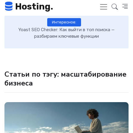
Hosting.
Интересное:
 выйти в топ поиска —
Как включить GZIP-сжатие в Wor
чевые функции
загрузку сайта: пошагова
Статьи по тэгу: масштабирование
бизнеса