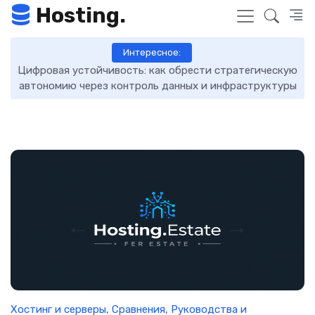
Hosting.
Интересное:
Цифровая устойчивость: как обрести стратегическую
D
автономию через контроль данных и инфраструктуры
Хостинг и серверы
,
Сравнения
,
Руководства и