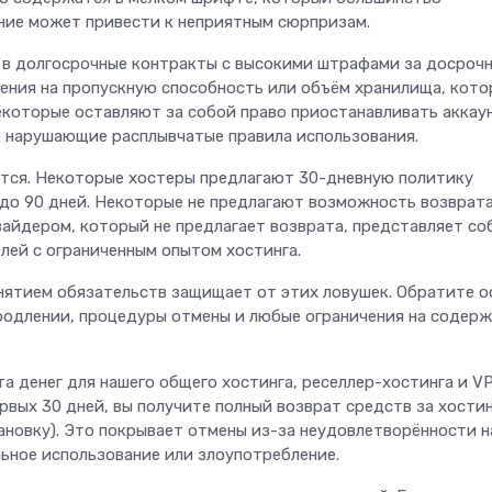
ение может привести к неприятным сюрпризам.
в долгосрочные контракты с высокими штрафами за досроч
ения на пропускную способность или объём хранилища, кото
екоторые оставляют за собой право приостанавливать аккау
 нарушающие расплывчатые правила использования.
ются. Некоторые хостеры предлагают 30-дневную политику
 до 90 дней. Некоторые не предлагают возможность возврата
вайдером, который не предлагает возврата, представляет со
лей с ограниченным опытом хостинга.
нятием обязательств защищает от этих ловушек. Обратите о
продлении, процедуры отмены и любые ограничения на содер
а денег для нашего общего хостинга, реселлер-хостинга и V
ервых 30 дней, вы получите полный возврат средств за хостин
ановку). Это покрывает отмены из-за неудовлетворённости 
ильное использование или злоупотребление.