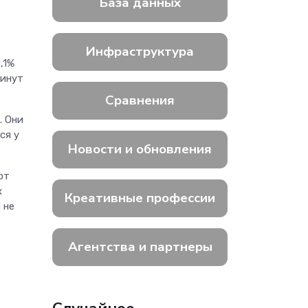
База данных
Инфраструктура
,1%
минут
Сравнения
. Они
ся у
Новости и обновления
ют
х
Креативные профессии
 не
Агентства и партнеры