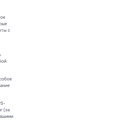
ное
рые
нты с
.
бой
собое
жание
PS-
г (за
нашими