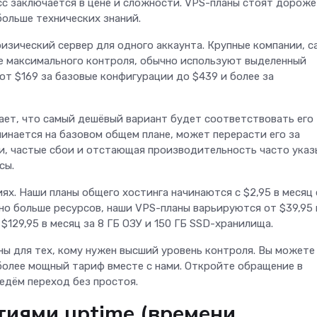
с заключается в цене и сложности. VPS-планы стоят дороже
больше технических знаний.
зический сервер для одного аккаунта. Крупные компании, с
 максимального контроля, обычно используют выделенный
от $169 за базовые конфигурации до $439 и более за
ает, что самый дешёвый вариант будет соответствовать его
инается на базовом общем плане, может перерасти его за
ки, частые сбои и отстающая производительность часто ука
сы.
ях. Наши планы общего хостинга начинаются с $2,95 в месяц 
жно больше ресурсов, наши VPS-планы варьируются от $39,95 
$129,95 в месяц за 8 ГБ ОЗУ и 150 ГБ SSD-хранилища.
ы для тех, кому нужен высший уровень контроля. Вы можете
 более мощный тариф вместе с нами. Откройте обращение в
едём переход без простоя.
тиями uptime (времени