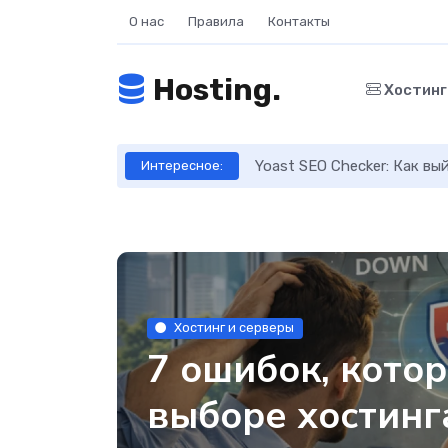
О нас
Правила
Контакты
Hosting.
Хостин
ое руководство
Yoast SEO Checker: Как в
Интересное:
Хостинг и серверы
7 ошибок, котор
выборе хостинг