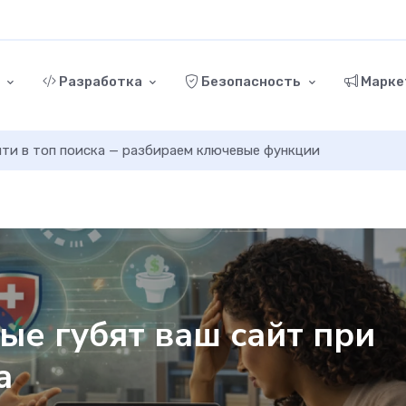
г
Разработка
Безопасность
Марке
ыйти в топ поиска — разбираем ключевые функции
ые губят ваш сайт при
а