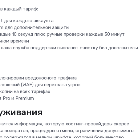
в каждый тариф:
pt для каждого аккаунта
um для дополнительной защиты
ждые 10 секунд плюс ручные проверки каждые 30 минут
ьном времени
, наша служба поддержки выполнит очистку без дополнитель
блокировки вредоносного трафика
ложений (WAF) для перехвата угроз
копии на всех тарифах
 Pro и Premium
луживания
жится информация, которую хостинг-провайдеры скорее
ка возвратов, процедуры отмены, ограничения допустимого
то содержатся в мелком шрифте, который большинство