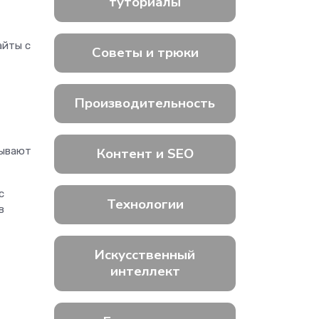
туториалы
айты с
Советы и трюки
Производительность
зывают
Контент и SEO
с
Технологии
в
Искусственный
интеллект