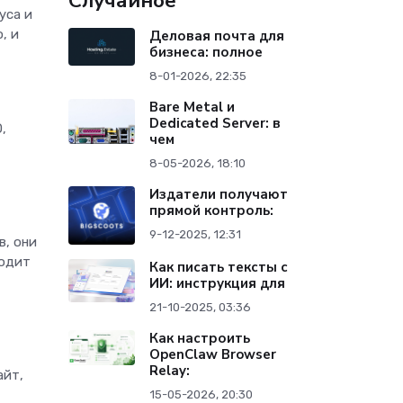
Случайное
уса и
, и
Деловая почта для
бизнеса: полное
8-01-2026, 22:35
Bare Metal и
Dedicated Server: в
,
чем
8-05-2026, 18:10
Издатели получают
прямой контроль:
9-12-2025, 12:31
в, они
ходит
Как писать тексты с
ИИ: инструкция для
21-10-2025, 03:36
Как настроить
OpenClaw Browser
Relay:
айт,
15-05-2026, 20:30