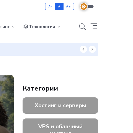
A-
A
A+
тинг
Технологии
Как включить GZ
Категории
Хостинг и серверы
VPS и облачный