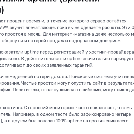
)
ет процент времени, в течение которого сервер остаётся
,9% звучит впечатляюще, пока вы не сделаете расчёты. Эти 0
о простоя в месяц. Для интернет-магазина даже несколько 
т обернуться потерей продаж и подорванным доверием.
показатели uptime перед регистрацией у хостинг-провайдера
динаково. В действительности uptime значительно варьирует
дотягивают до своих заявленных гарантий.
мки немедленной потери дохода. Поисковые системы учитыва
ирования. Частые простои могут опустить сайт в результата
афик. Посетители, столкнувшиеся с ошибками, могут никогда
х хостинга. Сторонний мониторинг часто показывает, что мы
тель. Например, в одном тесте было зафиксировано четыре
), а в другом был показан 100% uptime на протяжении всего