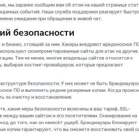
ие, мы заранее сообщим вам об этом на нашей странице стат
жиданных событий. Наша служба поддержки реагирует быстро
емени ожидания при обращении в живой чат.
ий безопасности
 и бизнес, стоящий за ним. Хакеры внедряют вредоносное ПО
 используют скомпрометированные сайты для атак на другие.
тации. Тем не менее, многие владельцы сайтов относятся к
у, выбирая хостинг-провайдеров, которые предлагают
структуре безопасности. У них может не быть брандмауэро
носное ПО и выполнять редкие резервные копии. Когда проис
ть за очистку и восстановление.
е, какие меры безопасности включены в ваш тариф. SSL-
 между вашим сайтом и его посетителями. Сканирование на
од до того, как он нанесёт ущерб. Брандмауэры блокируют
ые копии гарантируют, что вы сможете восстановить свой с